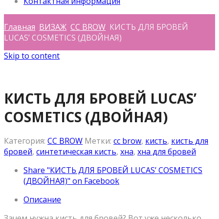
Контактная информация
Главная
ВИЗАЖ
CC BROW
КИСТЬ ДЛЯ БРОВЕЙ
LUCAS’ COSMETICS (ДВОЙНАЯ)
Skip to content
КИСТЬ ДЛЯ БРОВЕЙ LUCAS’
COSMETICS (ДВОЙНАЯ)
Категория:
CC BROW
Метки:
cc brow
,
кисть
,
кисть для
бровей
,
синтетическая кисть
,
хна
,
хна для бровей
Share "КИСТЬ ДЛЯ БРОВЕЙ LUCAS’ COSMETICS
(ДВОЙНАЯ)" on Facebook
Описание
Зачем нужна кисть для бровей? Вот уже несколько