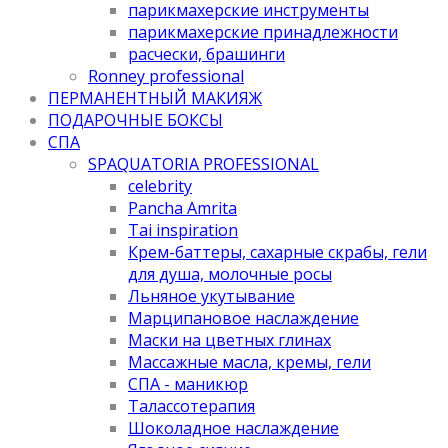
парикмахерские инструменты
парикмахерские принадлежности
расчески, брашинги
Ronney professional
ПЕРМАНЕНТНЫЙ МАКИЯЖ
ПОДАРОЧНЫЕ БОКСЫ
СПА
SPAQUATORIA PROFESSIONAL
celebrity
Pancha Amrita
Tai inspiration
Крем-баттеры, сахарные скрабы, гели
для душа, молочные росы
Льняное укутывание
Марципановое наслаждение
Маски на цветных глинах
Массажные масла, кремы, гели
СПА - маникюр
Талассотерапия
Шоколадное наслаждение