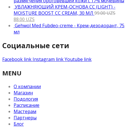
размягчения ороговевшей кожи с 17% мочевины
УВЛАЖНЯЮЩИЙ КРЕМ-ОСНОВА CC (LIGHT) -
MOISTURE BOOST CC CREAM, 30 МЛ
99.00
UZS
88.00
UZS
Gehwol Med Fubdeo-creme - Крем-дезодорант, 75
мл
Социальные сети
Facebook link
Instagram link
Youtube link
MENU
О компании
Магазин
Подология
Расписание
Мастерам
Партнеры
Блог