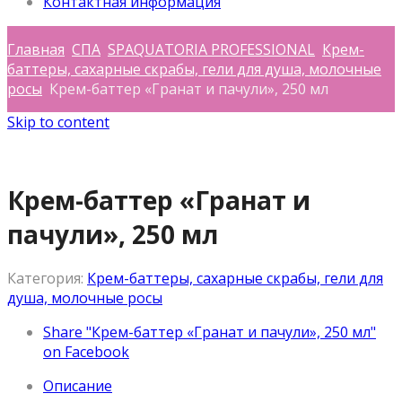
Контактная информация
Главная
СПА
SPAQUATORIA PROFESSIONAL
Крем-
баттеры, сахарные скрабы, гели для душа, молочные
росы
Крем-баттер «Гранат и пачули», 250 мл
Skip to content
Крем-баттер «Гранат и
пачули», 250 мл
Категория:
Крем-баттеры, сахарные скрабы, гели для
душа, молочные росы
Share "Крем-баттер «Гранат и пачули», 250 мл"
on Facebook
Описание