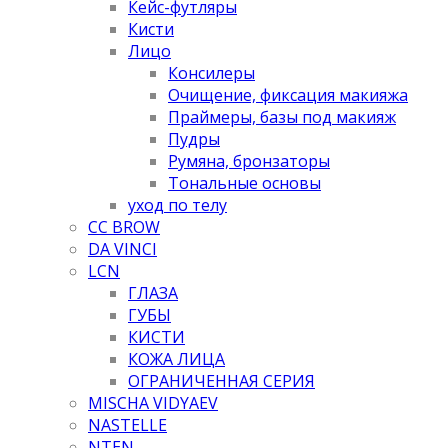
Кейс-футляры
Кисти
Лицо
Консилеры
Очищение, фиксация макияжа
Праймеры, базы под макияж
Пудры
Румяна, бронзаторы
Тональные основы
уход по телу
CC BROW
DA VINCI
LCN
ГЛАЗА
ГУБЫ
КИСТИ
КОЖА ЛИЦА
ОГРАНИЧЕННАЯ СЕРИЯ
MISCHA VIDYAEV
NASTELLE
NTEN