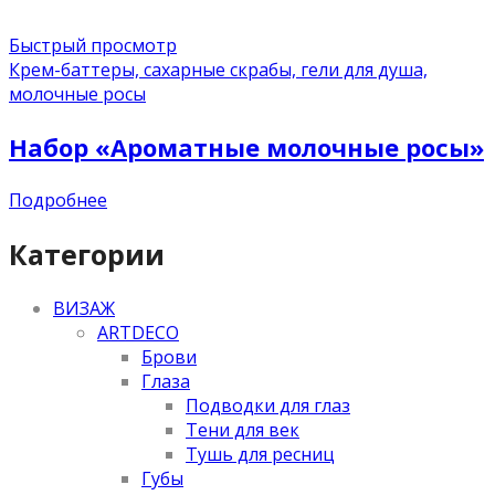
Быстрый просмотр
Крем-баттеры, сахарные скрабы, гели для душа,
молочные росы
Набор «Ароматные молочные росы»
Подробнее
Категории
ВИЗАЖ
ARTDECO
Брови
Глаза
Подводки для глаз
Тени для век
Тушь для ресниц
Губы