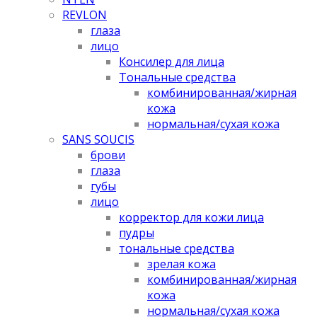
REVLON
глаза
лицо
Консилер для лица
Тональные средства
комбинированная/жирная
кожа
нормальная/cухая кожа
SANS SOUCIS
брови
глаза
губы
лицо
корректор для кожи лица
пудры
тональные средства
зрелая кожа
комбинированная/жирная
кожа
нормальная/cухая кожа