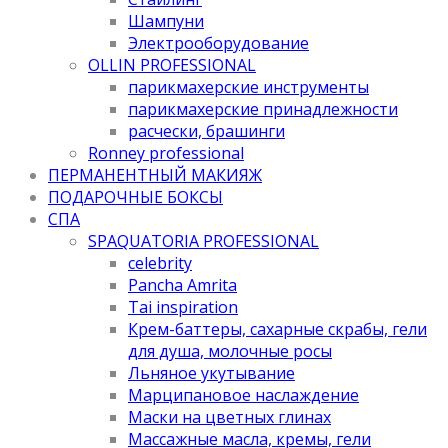
Шампуни
Электрооборудование
OLLIN PROFESSIONAL
парикмахерские инструменты
парикмахерские принадлежности
расчески, брашинги
Ronney professional
ПЕРМАНЕНТНЫЙ МАКИЯЖ
ПОДАРОЧНЫЕ БОКСЫ
СПА
SPAQUATORIA PROFESSIONAL
celebrity
Pancha Amrita
Tai inspiration
Крем-баттеры, сахарные скрабы, гели
для душа, молочные росы
Льняное укутывание
Марципановое наслаждение
Маски на цветных глинах
Массажные масла, кремы, гели