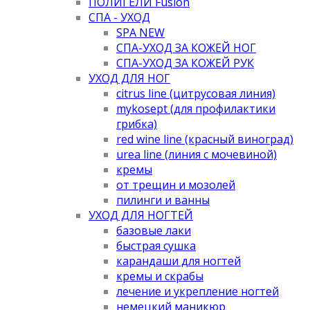
ПОЛИГЕЛИ Fusion
СПА - УХОД
SPA NEW
СПА-УХОД ЗА КОЖЕЙ НОГ
СПА-УХОД ЗА КОЖЕЙ РУК
УХОД ДЛЯ НОГ
citrus line (цитрусовая линия)
mykosept (для профилактики
грибка)
red wine line (красный виноград)
urea line (линия с мочевиной)
кремы
от трещин и мозолей
пилинги и ванны
УХОД ДЛЯ НОГТЕЙ
базовые лаки
быстрая сушка
карандаши для ногтей
кремы и скрабы
лечение и укрепление ногтей
немецкий маникюр