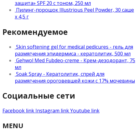
защита» SPF 20 с тоном, 250 мл
Пилинг-порошок Illustrious Peel Powder, 30 саше
х 4,5 г
Рекомендуемое
Skin softening gel for medical pedicures - гель для
размягчения эпидермиса - кератолитик, 500 мл
Gehwol Med Fubdeo-creme - Крем-дезодорант, 75
мл
Soak Spray - Кератолитик, спрей для
размягчения ороговевшей кожи с 17% мочевины
Социальные сети
Facebook link
Instagram link
Youtube link
MENU