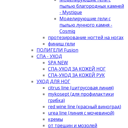
пылью благородных камней
- Mystique
Моделирующие гели с
пылью лунного камня -
Cosmiq
протезирование ногтей на ногах
финиш гели
ПОЛИГЕЛИ Fusion
СПА - УХОД
SPA NEW
СПА-УХОД ЗА КОЖЕЙ НОГ
СПА-УХОД ЗА КОЖЕЙ РУК
УХОД ДЛЯ НОГ
citrus line (цитрусовая линия)
mykosept (для профилактики
грибка)
red wine line (красный виноград)
urea line (линия с мочевиной)
кремы
от трещин и мозолей