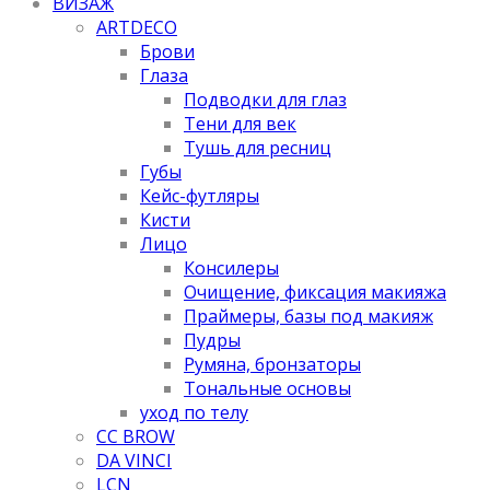
ВИЗАЖ
ARTDECO
Брови
Глаза
Подводки для глаз
Тени для век
Тушь для ресниц
Губы
Кейс-футляры
Кисти
Лицо
Консилеры
Очищение, фиксация макияжа
Праймеры, базы под макияж
Пудры
Румяна, бронзаторы
Тональные основы
уход по телу
CC BROW
DA VINCI
LCN