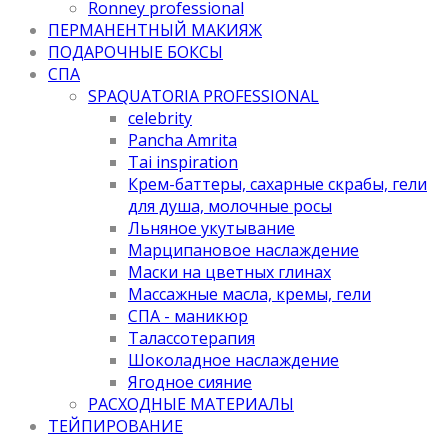
Ronney professional
ПЕРМАНЕНТНЫЙ МАКИЯЖ
ПОДАРОЧНЫЕ БОКСЫ
СПА
SPAQUATORIA PROFESSIONAL
celebrity
Pancha Amrita
Tai inspiration
Крем-баттеры, сахарные скрабы, гели
для душа, молочные росы
Льняное укутывание
Марципановое наслаждение
Маски на цветных глинах
Массажные масла, кремы, гели
СПА - маникюр
Талассотерапия
Шоколадное наслаждение
Ягодное сияние
РАСХОДНЫЕ МАТЕРИАЛЫ
ТЕЙПИРОВАНИЕ