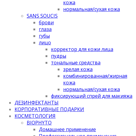
кожа
нормальная/cухая кожа
SANS SOUCIS
брови
глаза
губы
лицо
корректор для кожи лица
пудры
тональные средства
зрелая кожа
комбинированная/жирная
кожа
нормальная/cухая кожа
фиксирующий спрей для макияжа
ДЕЗИНФЕКТАНТЫ
КОРПОРАТИВНЫЕ ПОДАРКИ
КОСМЕТОЛОГИЯ
BIOPHYTO
Домашнее применение
Профессиональное применение