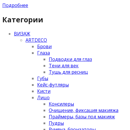
Подробнее
Категории
ВИЗАЖ
ARTDECO
Брови
Глаза
Подводки для глаз
Тени для век
Тушь для ресниц
Губы
Кейс-футляры
Кисти
Лицо
Консилеры
Очищение, фиксация макияжа
Праймеры, базы под макияж
Пудры
Румяна, бронзаторы