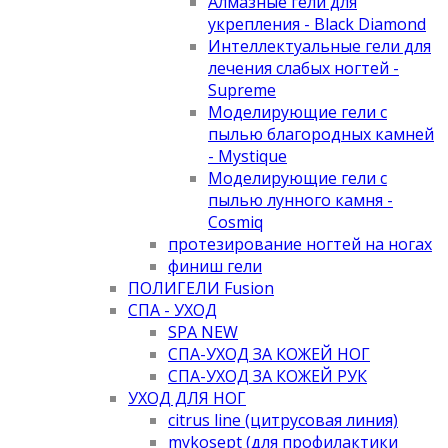
Алмазные гели для
укрепления - Black Diamond
Интеллектуальные гели для
лечения слабых ногтей -
Supreme
Моделирующие гели с
пылью благородных камней
- Mystique
Моделирующие гели с
пылью лунного камня -
Cosmiq
протезирование ногтей на ногах
финиш гели
ПОЛИГЕЛИ Fusion
СПА - УХОД
SPA NEW
СПА-УХОД ЗА КОЖЕЙ НОГ
СПА-УХОД ЗА КОЖЕЙ РУК
УХОД ДЛЯ НОГ
citrus line (цитрусовая линия)
mykosept (для профилактики