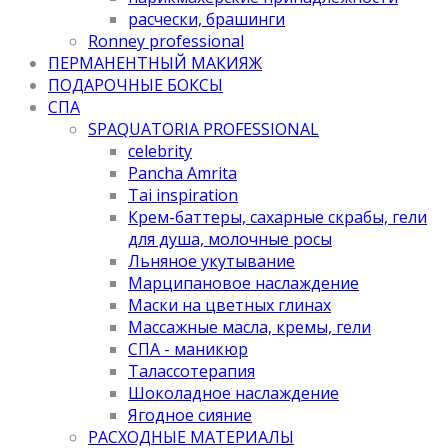
расчески, брашинги
Ronney professional
ПЕРМАНЕНТНЫЙ МАКИЯЖ
ПОДАРОЧНЫЕ БОКСЫ
СПА
SPAQUATORIA PROFESSIONAL
celebrity
Pancha Amrita
Tai inspiration
Крем-баттеры, сахарные скрабы, гели
для душа, молочные росы
Льняное укутывание
Марципановое наслаждение
Маски на цветных глинах
Массажные масла, кремы, гели
СПА - маникюр
Талассотерапия
Шоколадное наслаждение
Ягодное сияние
РАСХОДНЫЕ МАТЕРИАЛЫ