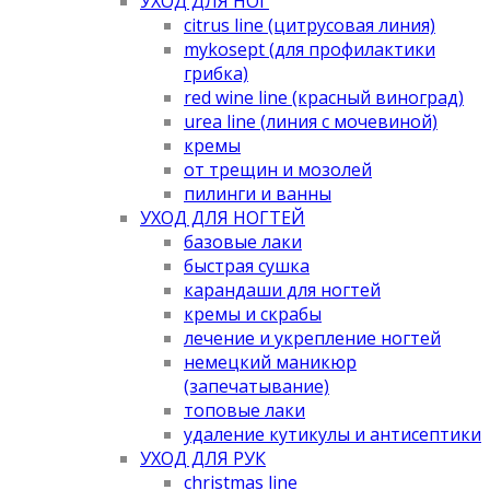
УХОД ДЛЯ НОГ
citrus line (цитрусовая линия)
mykosept (для профилактики
грибка)
red wine line (красный виноград)
urea line (линия с мочевиной)
кремы
от трещин и мозолей
пилинги и ванны
УХОД ДЛЯ НОГТЕЙ
базовые лаки
быстрая сушка
карандаши для ногтей
кремы и скрабы
лечение и укрепление ногтей
немецкий маникюр
(запечатывание)
топовые лаки
удаление кутикулы и антисептики
УХОД ДЛЯ РУК
christmas line