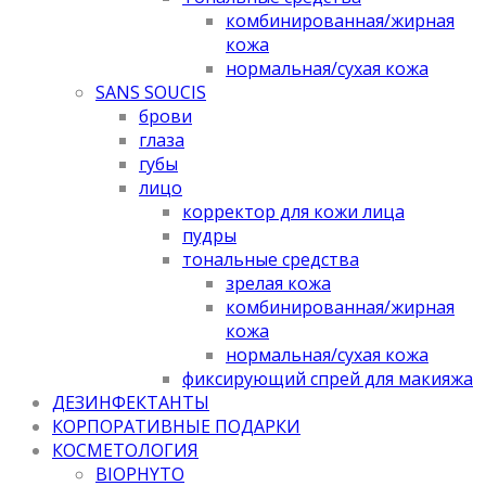
комбинированная/жирная
кожа
нормальная/cухая кожа
SANS SOUCIS
брови
глаза
губы
лицо
корректор для кожи лица
пудры
тональные средства
зрелая кожа
комбинированная/жирная
кожа
нормальная/cухая кожа
фиксирующий спрей для макияжа
ДЕЗИНФЕКТАНТЫ
КОРПОРАТИВНЫЕ ПОДАРКИ
КОСМЕТОЛОГИЯ
BIOPHYTO