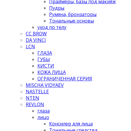
Праймеры, базы под макияж
Пудры
Румяна, бронзаторы
Тональные основы
уход по телу
CC BROW
DA VINCI
LCN
ГЛАЗА
ГУБЫ
КИСТИ
КОЖА ЛИЦА
ОГРАНИЧЕННАЯ СЕРИЯ
MISCHA VIDYAEV
NASTELLE
NTEN
REVLON
глаза
лицо
Консилер для лица
Тональные средства