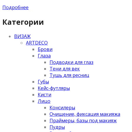
Подробнее
Категории
ВИЗАЖ
ARTDECO
Брови
Глаза
Подводки для глаз
Тени для век
Тушь для ресниц
Губы
Кейс-футляры
Кисти
Лицо
Консилеры
Очищение, фиксация макияжа
Праймеры, базы под макияж
Пудры