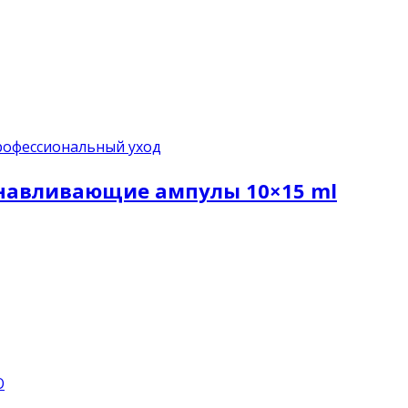
офессиональный уход
навливающие ампулы 10×15 ml
О