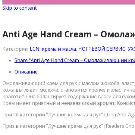
Skip to content
Anti Age Hand Cream – Омол
Категории:
LCN
,
крема и масла
,
НОГТЕВОЙ СЕРВИС
,
УХ
Share "Anti Age Hand Cream – Омолаживающий кре
Описание
Омолаживающий крем для рук с маслом жожоба, эласт
кожа выглядит моложе, становится крепче и эластичн
красоты”. Она балансирует содержание влаги для сухо
Крем имеет приятный и ненавязчивый аромат. Консисте
Приз в категории “Лучшие крема для рук” (Tina Anti-Agi
Приз в категории “Лучшие крема для рук” (Readers Choi