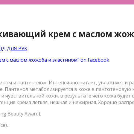
аживающий крем с маслом жож
ОД ДЛЯ РУК
м с маслом жожоба и эластином" on Facebook
ином и пантенолом. Интенсивно питает, увлажняет и р
ее. Пантенол метаболизируется в коже в пантотеновую
й и чувствительной кожи, в результате чего кожа будет
нция крема легкая, нежная и нежирная. Хорошо распред
ng Beauty Award).
ce).