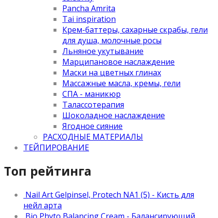
Pancha Amrita
Tai inspiration
Крем-баттеры, сахарные скрабы, гели
для душа, молочные росы
Льняное укутывание
Марципановое наслаждение
Маски на цветных глинах
Массажные масла, кремы, гели
СПА - маникюр
Талассотерапия
Шоколадное наслаждение
Ягодное сияние
РАСХОДНЫЕ МАТЕРИАЛЫ
ТЕЙПИРОВАНИЕ
Топ рейтинга
Nail Art Gelpinsel, Protech NA1 (5) - Кисть для
нейл арта
Bio Phyto Balancing Cream - Балансирующий