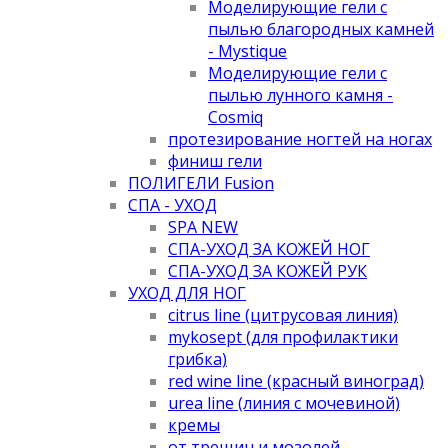
Моделирующие гели с
пылью благородных камней
- Mystique
Моделирующие гели с
пылью лунного камня -
Cosmiq
протезирование ногтей на ногах
финиш гели
ПОЛИГЕЛИ Fusion
СПА - УХОД
SPA NEW
СПА-УХОД ЗА КОЖЕЙ НОГ
СПА-УХОД ЗА КОЖЕЙ РУК
УХОД ДЛЯ НОГ
citrus line (цитрусовая линия)
mykosept (для профилактики
грибка)
red wine line (красный виноград)
urea line (линия с мочевиной)
кремы
от трещин и мозолей