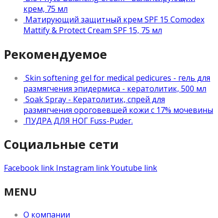
крем, 75 мл
Матирующий защитный крем SPF 15 Comodex
Mattify & Protect Cream SPF 15, 75 мл
Рекомендуемое
Skin softening gel for medical pedicures - гель для
размягчения эпидермиса - кератолитик, 500 мл
Soak Spray - Кератолитик, спрей для
размягчения ороговевшей кожи с 17% мочевины
ПУДРА ДЛЯ НОГ Fuss-Puder.
Социальные сети
Facebook link
Instagram link
Youtube link
MENU
О компании