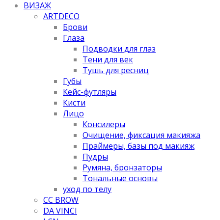
ВИЗАЖ
ARTDECO
Брови
Глаза
Подводки для глаз
Тени для век
Тушь для ресниц
Губы
Кейс-футляры
Кисти
Лицо
Консилеры
Очищение, фиксация макияжа
Праймеры, базы под макияж
Пудры
Румяна, бронзаторы
Тональные основы
уход по телу
CC BROW
DA VINCI