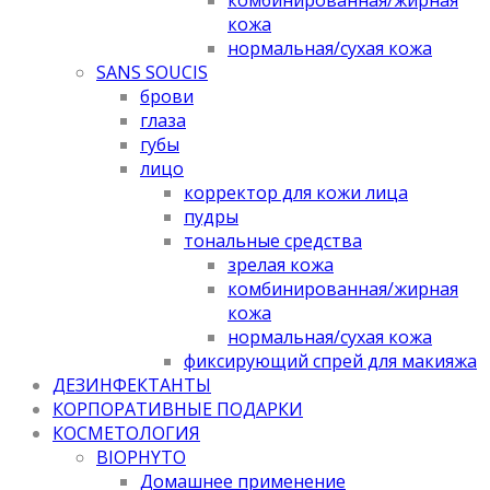
кожа
нормальная/cухая кожа
SANS SOUCIS
брови
глаза
губы
лицо
корректор для кожи лица
пудры
тональные средства
зрелая кожа
комбинированная/жирная
кожа
нормальная/cухая кожа
фиксирующий спрей для макияжа
ДЕЗИНФЕКТАНТЫ
КОРПОРАТИВНЫЕ ПОДАРКИ
КОСМЕТОЛОГИЯ
BIOPHYTO
Домашнее применение