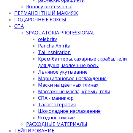
Ronney professional
ПЕРМАНЕНТНЫЙ МАКИЯЖ
ПОДАРОЧНЫЕ БОКСЫ
СПА
SPAQUATORIA PROFESSIONAL
celebrity
Pancha Amrita
Tai inspiration
Крем-баттеры, сахарные скрабы, гели
для душа, молочные росы
Льняное укутывание
Марципановое наслаждение
Маски на цветных глинах
Массажные масла, кремы, гели
СПА - маникюр
Талассотерапия
Шоколадное наслаждение
Ягодное сияние
РАСХОДНЫЕ МАТЕРИАЛЫ
ТЕЙПИРОВАНИЕ