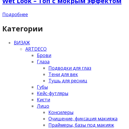
Wet Look – Топ с мокрым эффектом
Подробнее
Категории
ВИЗАЖ
ARTDECO
Брови
Глаза
Подводки для глаз
Тени для век
Тушь для ресниц
Губы
Кейс-футляры
Кисти
Лицо
Консилеры
Очищение, фиксация макияжа
Праймеры, базы под макияж