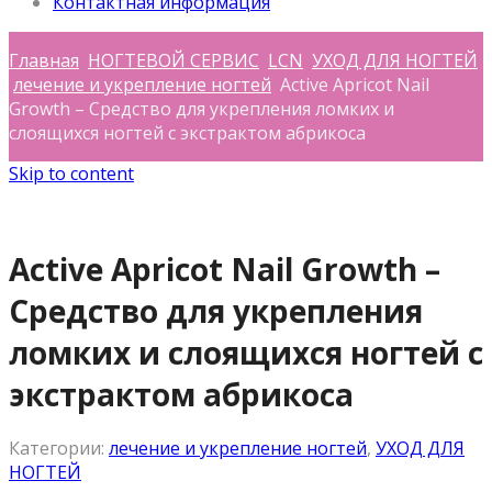
Контактная информация
Главная
НОГТЕВОЙ СЕРВИС
LCN
УХОД ДЛЯ НОГТЕЙ
лечение и укрепление ногтей
Active Apricot Nail
Growth – Средство для укрепления ломких и
слоящихся ногтей с экстрактом абрикоса
Skip to content
Active Apricot Nail Growth –
Средство для укрепления
ломких и слоящихся ногтей с
экстрактом абрикоса
Категории:
лечение и укрепление ногтей
,
УХОД ДЛЯ
НОГТЕЙ