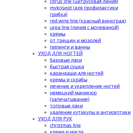
citrus line (цитрусовая линия)
mykosept (для профилактики
грибка)
red wine line (красный виноград)
urea line (линия с мочевиной)
кремы
от трещин и мозолей
пилинги и ванны
УХОД ДЛЯ НОГТЕЙ
базовые лаки
быстрая сушка
карандаши для ногтей
кремы и скрабы
лечение и укрепление ногтей
немецкий маникюр
(запечатывание)
топовые лаки
удаление кутикулы и антисептики
УХОД ДЛЯ РУК
christmas line
крема и масла