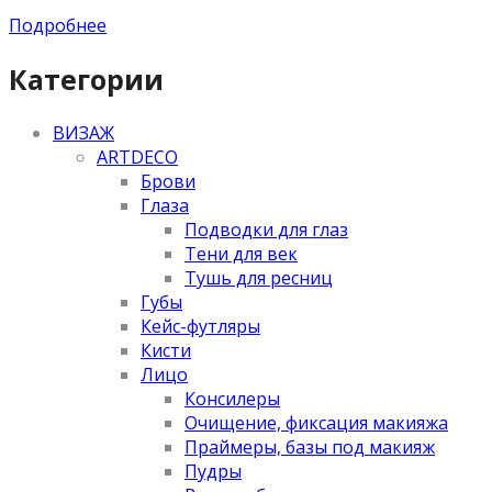
Подробнее
Категории
ВИЗАЖ
ARTDECO
Брови
Глаза
Подводки для глаз
Тени для век
Тушь для ресниц
Губы
Кейс-футляры
Кисти
Лицо
Консилеры
Очищение, фиксация макияжа
Праймеры, базы под макияж
Пудры