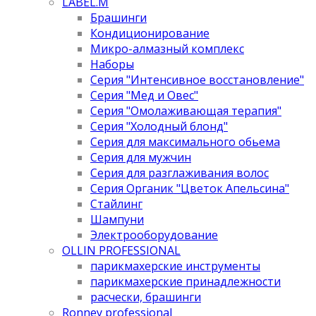
LABEL.M
Брашинги
Кондиционирование
Микро-алмазный комплекс
Наборы
Серия "Интенсивное восстановление"
Серия "Мед и Овес"
Серия "Омолаживающая терапия"
Серия "Холодный блонд"
Серия для максимального обьема
Серия для мужчин
Серия для разглаживания волос
Серия Органик "Цветок Апельсина"
Стайлинг
Шампуни
Электрооборудование
OLLIN PROFESSIONAL
парикмахерские инструменты
парикмахерские принадлежности
расчески, брашинги
Ronney professional