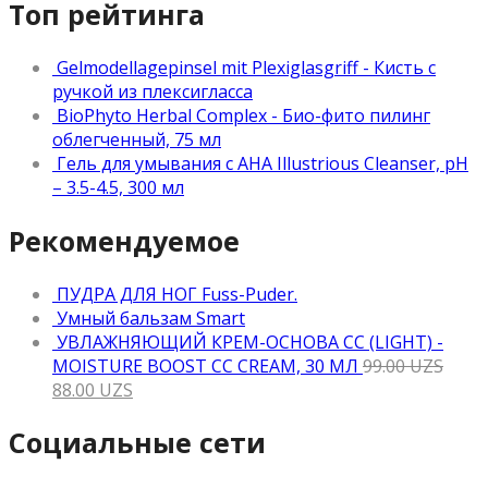
Топ рейтинга
Gelmodellagepinsel mit Plexiglasgriff - Кисть с
ручкой из плексигласса
BioPhyto Herbal Complex - Био-фито пилинг
облегченный, 75 мл
Гель для умывания с АНА Illustrious Cleanser, рН
– 3.5-4.5, 300 мл
Рекомендуемое
ПУДРА ДЛЯ НОГ Fuss-Puder.
Умный бальзам Smart
УВЛАЖНЯЮЩИЙ КРЕМ-ОСНОВА CC (LIGHT) -
MOISTURE BOOST CC CREAM, 30 МЛ
99.00
UZS
88.00
UZS
Социальные сети