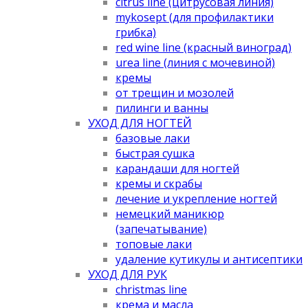
citrus line (цитрусовая линия)
mykosept (для профилактики
грибка)
red wine line (красный виноград)
urea line (линия с мочевиной)
кремы
от трещин и мозолей
пилинги и ванны
УХОД ДЛЯ НОГТЕЙ
базовые лаки
быстрая сушка
карандаши для ногтей
кремы и скрабы
лечение и укрепление ногтей
немецкий маникюр
(запечатывание)
топовые лаки
удаление кутикулы и антисептики
УХОД ДЛЯ РУК
christmas line
крема и масла