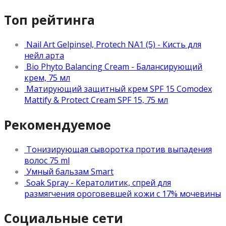
Топ рейтинга
Nail Art Gelpinsel, Protech NA1 (5) - Кисть для
нейл арта
Bio Phyto Balancing Cream - Балансирующий
крем, 75 мл
Матирующий защитный крем SPF 15 Comodex
Mattify & Protect Cream SPF 15, 75 мл
Рекомендуемое
Тонизирующая сыворотка против выпадения
волос 75 ml
Умный бальзам Smart
Soak Spray - Кератолитик, спрей для
размягчения ороговевшей кожи с 17% мочевины
Социальные сети