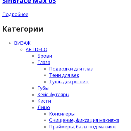
SinBrace Max 03
Подробнее
Категории
ВИЗАЖ
ARTDECO
Брови
Глаза
Подводки для глаз
Тени для век
Тушь для ресниц
Губы
Кейс-футляры
Кисти
Лицо
Консилеры
Очищение, фиксация макияжа
Праймеры, базы под макияж