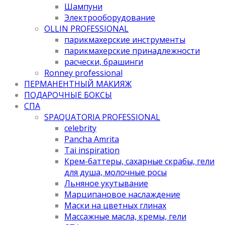
Шампуни
Электрооборудование
OLLIN PROFESSIONAL
парикмахерские инструменты
парикмахерские принадлежности
расчески, брашинги
Ronney professional
ПЕРМАНЕНТНЫЙ МАКИЯЖ
ПОДАРОЧНЫЕ БОКСЫ
СПА
SPAQUATORIA PROFESSIONAL
celebrity
Pancha Amrita
Tai inspiration
Крем-баттеры, сахарные скрабы, гели
для душа, молочные росы
Льняное укутывание
Марципановое наслаждение
Маски на цветных глинах
Массажные масла, кремы, гели