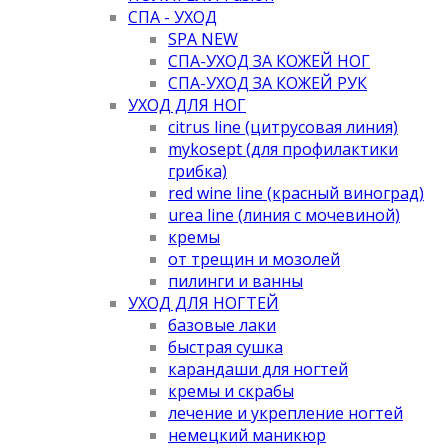
СПА - УХОД
SPA NEW
СПА-УХОД ЗА КОЖЕЙ НОГ
СПА-УХОД ЗА КОЖЕЙ РУК
УХОД ДЛЯ НОГ
citrus line (цитрусовая линия)
mykosept (для профилактики
грибка)
red wine line (красный виноград)
urea line (линия с мочевиной)
кремы
от трещин и мозолей
пилинги и ванны
УХОД ДЛЯ НОГТЕЙ
базовые лаки
быстрая сушка
карандаши для ногтей
кремы и скрабы
лечение и укрепление ногтей
немецкий маникюр