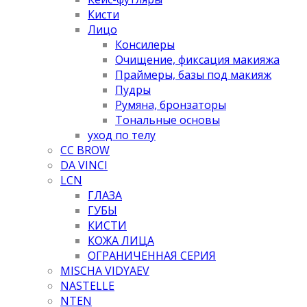
Кисти
Лицо
Консилеры
Очищение, фиксация макияжа
Праймеры, базы под макияж
Пудры
Румяна, бронзаторы
Тональные основы
уход по телу
CC BROW
DA VINCI
LCN
ГЛАЗА
ГУБЫ
КИСТИ
КОЖА ЛИЦА
ОГРАНИЧЕННАЯ СЕРИЯ
MISCHA VIDYAEV
NASTELLE
NTEN