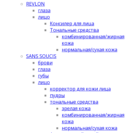
REVLON
глаза
лицо
Консилер для лица
Тональные средства
комбинированная/жирная
кожа
нормальная/cухая кожа
SANS SOUCIS
брови
глаза
губы
лицо
корректор для кожи лица
пудры
тональные средства
зрелая кожа
комбинированная/жирная
кожа
нормальная/cухая кожа