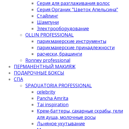
Серия для разглаживания волос
Серия Органик "Цветок Апельсина"
Стайлинг
Шампуни
Электрооборудование
OLLIN PROFESSIONAL
парикмахерские инструменты
парикмахерские принадлежности
расчески, брашинги
Ronney professional
ПЕРМАНЕНТНЫЙ МАКИЯЖ
ПОДАРОЧНЫЕ БОКСЫ
СПА
SPAQUATORIA PROFESSIONAL
celebrity
Pancha Amrita
Tai inspiration
Крем-баттеры, сахарные скрабы, гели
для душа, молочные росы
Льняное укутывание