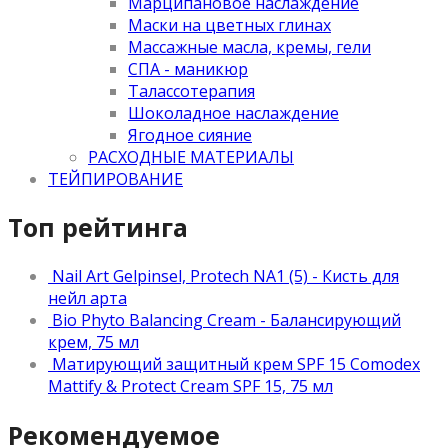
Марципановое наслаждение
Маски на цветных глинах
Массажные масла, кремы, гели
СПА - маникюр
Талассотерапия
Шоколадное наслаждение
Ягодное сияние
РАСХОДНЫЕ МАТЕРИАЛЫ
ТЕЙПИРОВАНИЕ
Топ рейтинга
Nail Art Gelpinsel, Protech NA1 (5) - Кисть для
нейл арта
Bio Phyto Balancing Cream - Балансирующий
крем, 75 мл
Матирующий защитный крем SPF 15 Comodex
Mattify & Protect Cream SPF 15, 75 мл
Рекомендуемое