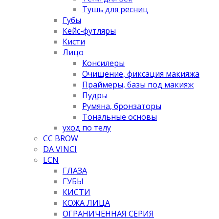
Тушь для ресниц
Губы
Кейс-футляры
Кисти
Лицо
Консилеры
Очищение, фиксация макияжа
Праймеры, базы под макияж
Пудры
Румяна, бронзаторы
Тональные основы
уход по телу
CC BROW
DA VINCI
LCN
ГЛАЗА
ГУБЫ
КИСТИ
КОЖА ЛИЦА
ОГРАНИЧЕННАЯ СЕРИЯ