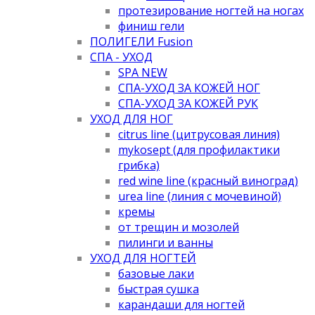
протезирование ногтей на ногах
финиш гели
ПОЛИГЕЛИ Fusion
СПА - УХОД
SPA NEW
СПА-УХОД ЗА КОЖЕЙ НОГ
СПА-УХОД ЗА КОЖЕЙ РУК
УХОД ДЛЯ НОГ
citrus line (цитрусовая линия)
mykosept (для профилактики
грибка)
red wine line (красный виноград)
urea line (линия с мочевиной)
кремы
от трещин и мозолей
пилинги и ванны
УХОД ДЛЯ НОГТЕЙ
базовые лаки
быстрая сушка
карандаши для ногтей