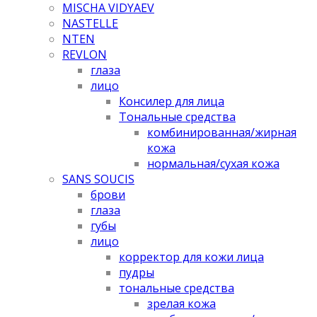
MISCHA VIDYAEV
NASTELLE
NTEN
REVLON
глаза
лицо
Консилер для лица
Тональные средства
комбинированная/жирная
кожа
нормальная/cухая кожа
SANS SOUCIS
брови
глаза
губы
лицо
корректор для кожи лица
пудры
тональные средства
зрелая кожа