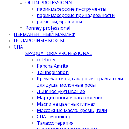
OLLIN PROFESSIONAL
парикмахерские инструменты
парикмахерские принадлежности
расчески, брашинги
Ronney professional
ПЕРМАНЕНТНЫЙ МАКИЯЖ
ПОДАРОЧНЫЕ БОКСЫ
СПА
SPAQUATORIA PROFESSIONAL
celebrity
Pancha Amrita
Tai inspiration
Крем-баттеры, сахарные скрабы, гели
для душа, молочные росы
Льняное укутывание
Марципановое наслаждение
Маски на цветных глинах
Массажные масла, кремы, гели
СПА - маникюр
Талассотерапия