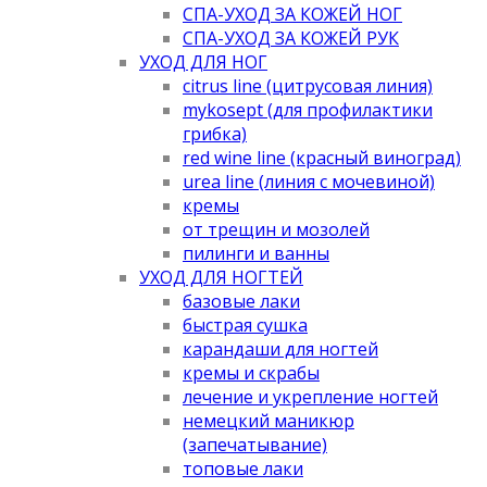
СПА-УХОД ЗА КОЖЕЙ НОГ
СПА-УХОД ЗА КОЖЕЙ РУК
УХОД ДЛЯ НОГ
citrus line (цитрусовая линия)
mykosept (для профилактики
грибка)
red wine line (красный виноград)
urea line (линия с мочевиной)
кремы
от трещин и мозолей
пилинги и ванны
УХОД ДЛЯ НОГТЕЙ
базовые лаки
быстрая сушка
карандаши для ногтей
кремы и скрабы
лечение и укрепление ногтей
немецкий маникюр
(запечатывание)
топовые лаки