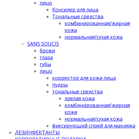
лицо
Консилер для лица
Тональные средства
комбинированная/жирная
кожа
нормальная/cухая кожа
SANS SOUCIS
брови
глаза
губы
лицо
корректор для кожи лица
пудры
тональные средства
зрелая кожа
комбинированная/жирная
кожа
нормальная/cухая кожа
фиксирующий спрей для макияжа
ДЕЗИНФЕКТАНТЫ