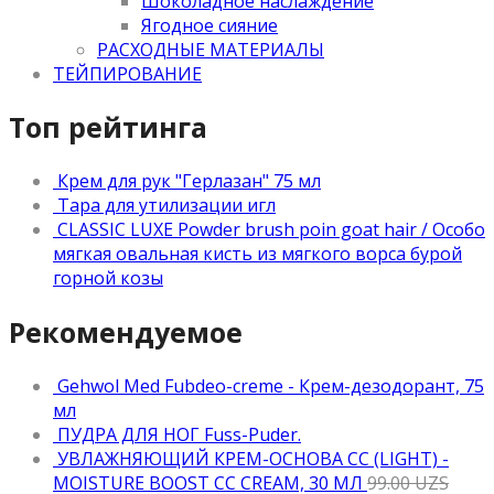
Шоколадное наслаждение
Ягодное сияние
РАСХОДНЫЕ МАТЕРИАЛЫ
ТЕЙПИРОВАНИЕ
Топ рейтинга
Крем для рук "Герлазан" 75 мл
Тара для утилизации игл
CLASSIC LUXE Powder brush poin goat hair / Особо
мягкая овальная кисть из мягкого ворса бурой
горной козы
Рекомендуемое
Gehwol Med Fubdeo-creme - Крем-дезодорант, 75
мл
ПУДРА ДЛЯ НОГ Fuss-Puder.
УВЛАЖНЯЮЩИЙ КРЕМ-ОСНОВА CC (LIGHT) -
MOISTURE BOOST CC CREAM, 30 МЛ
99.00
UZS