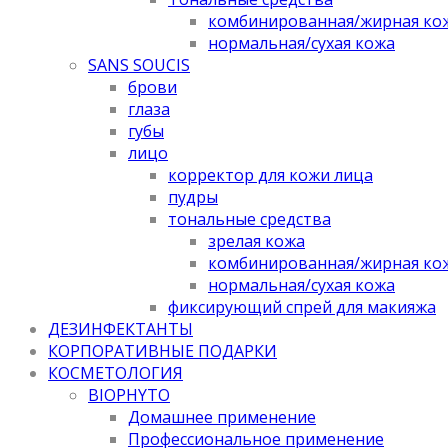
комбинированная/жирная ко
нормальная/cухая кожа
SANS SOUCIS
брови
глаза
губы
лицо
корректор для кожи лица
пудры
тональные средства
зрелая кожа
комбинированная/жирная ко
нормальная/cухая кожа
фиксирующий спрей для макияжа
ДЕЗИНФЕКТАНТЫ
КОРПОРАТИВНЫЕ ПОДАРКИ
КОСМЕТОЛОГИЯ
BIOPHYTO
Домашнее применение
Профессиональное применение