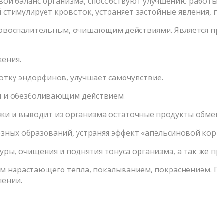
вой баланс организма, способствуют улучшению работ
 стимулирует кровоток, устраняет застойные явления, 
овоспалительным, очищающим действиями. Является п
ения.
отку эндорфинов, улучшает самочувствие.
 и обезболивающим действием.
жи и выводит из организма остаточные продукты обме
зных образований, устраняя эффект «апельсиновой кор
ры, очищения и поднятия тонуса организма, а так же п
м нарастающего тепла, покалыванием, покраснением. 
лении.