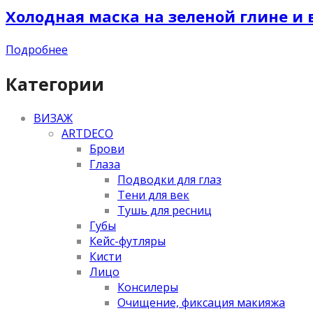
Холодная маска на зеленой глине и 
Подробнее
Категории
ВИЗАЖ
ARTDECO
Брови
Глаза
Подводки для глаз
Тени для век
Тушь для ресниц
Губы
Кейс-футляры
Кисти
Лицо
Консилеры
Очищение, фиксация макияжа