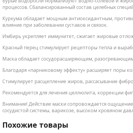
Бурые водоросли нормализуют водно-солевой и жиро
процессов. Сбалансированный состав целебных специй
Куркума обладает мощным антиоксидантным, против
влияние при заболевании суставов и связок.
Имбирь укрепляет иммунитет, сжигает жировые отлож
Красный перец стимулирует рецепторы тепла и выраб
Маска обладает сосудорасширяющим, разогревающим
Благодаря «парниковому эффекту» расширяет поры ко
Стимулирует расщепление жиров, рассасывание фибро
Рекомендуется для лечения целлюлита, коррекции фигу
Внимание! Действие маски сопровождается ощущение
сосудистой системы, варикозе, высоком кровяном дав
Похожие товары