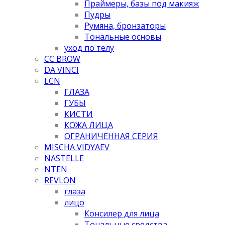
Праймеры, базы под макияж
Пудры
Румяна, бронзаторы
Тональные основы
уход по телу
CC BROW
DA VINCI
LCN
ГЛАЗА
ГУБЫ
КИСТИ
КОЖА ЛИЦА
ОГРАНИЧЕННАЯ СЕРИЯ
MISCHA VIDYAEV
NASTELLE
NTEN
REVLON
глаза
лицо
Консилер для лица
Тональные средства