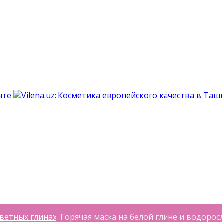
ветных глинах
Горячая маска на белой глине и водоросл