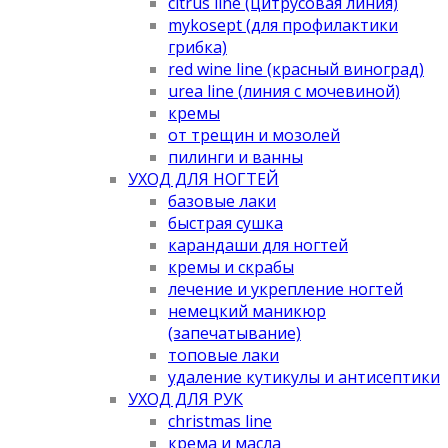
citrus line (цитрусовая линия)
mykosept (для профилактики
грибка)
red wine line (красный виноград)
urea line (линия с мочевиной)
кремы
от трещин и мозолей
пилинги и ванны
УХОД ДЛЯ НОГТЕЙ
базовые лаки
быстрая сушка
карандаши для ногтей
кремы и скрабы
лечение и укрепление ногтей
немецкий маникюр
(запечатывание)
топовые лаки
удаление кутикулы и антисептики
УХОД ДЛЯ РУК
christmas line
крема и масла