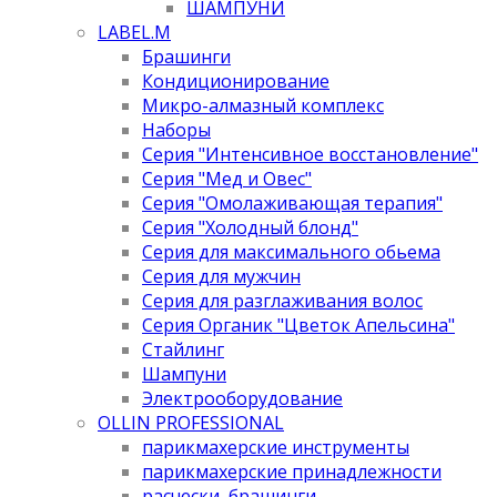
ШАМПУНИ
LABEL.M
Брашинги
Кондиционирование
Микро-алмазный комплекс
Наборы
Серия "Интенсивное восстановление"
Серия "Мед и Овес"
Серия "Омолаживающая терапия"
Серия "Холодный блонд"
Серия для максимального обьема
Серия для мужчин
Серия для разглаживания волос
Серия Органик "Цветок Апельсина"
Стайлинг
Шампуни
Электрооборудование
OLLIN PROFESSIONAL
парикмахерские инструменты
парикмахерские принадлежности
расчески, брашинги