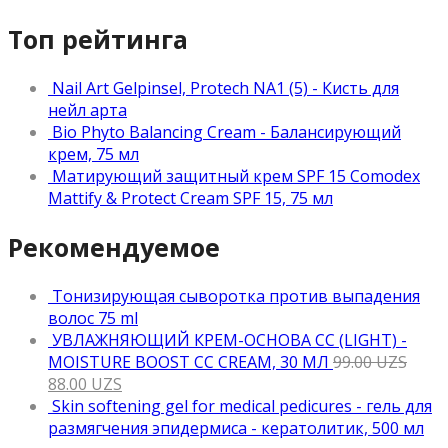
Топ рейтинга
Nail Art Gelpinsel, Protech NA1 (5) - Кисть для
нейл арта
Bio Phyto Balancing Cream - Балансирующий
крем, 75 мл
Матирующий защитный крем SPF 15 Comodex
Mattify & Protect Cream SPF 15, 75 мл
Рекомендуемое
Тонизирующая сыворотка против выпадения
волос 75 ml
УВЛАЖНЯЮЩИЙ КРЕМ-ОСНОВА CC (LIGHT) -
MOISTURE BOOST CC CREAM, 30 МЛ
99.00
UZS
88.00
UZS
Skin softening gel for medical pedicures - гель для
размягчения эпидермиса - кератолитик, 500 мл