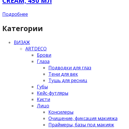
CREAM, 450 МЛ
Подробнее
Категории
ВИЗАЖ
ARTDECO
Брови
Глаза
Подводки для глаз
Тени для век
Тушь для ресниц
Губы
Кейс-футляры
Кисти
Лицо
Консилеры
Очищение, фиксация макияжа
Праймеры, базы под макияж