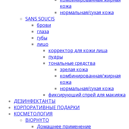
кожа
нормальная/cухая кожа
SANS SOUCIS
брови
глаза
губы
лицо
корректор для кожи лица
пудры
тональные средства
зрелая кожа
комбинированная/жирная
кожа
нормальная/cухая кожа
фиксирующий спрей для макияжа
ДЕЗИНФЕКТАНТЫ
КОРПОРАТИВНЫЕ ПОДАРКИ
КОСМЕТОЛОГИЯ
BIOPHYTO
Домашнее применение