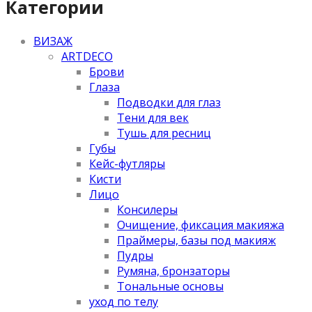
Категории
ВИЗАЖ
ARTDECO
Брови
Глаза
Подводки для глаз
Тени для век
Тушь для ресниц
Губы
Кейс-футляры
Кисти
Лицо
Консилеры
Очищение, фиксация макияжа
Праймеры, базы под макияж
Пудры
Румяна, бронзаторы
Тональные основы
уход по телу