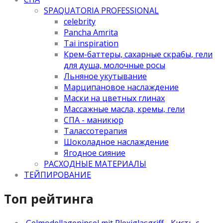
SPAQUATORIA PROFESSIONAL
celebrity
Pancha Amrita
Tai inspiration
Крем-баттеры, сахарные скрабы, гели
для душа, молочные росы
Льняное укутывание
Марципановое наслаждение
Маски на цветных глинах
Массажные масла, кремы, гели
СПА - маникюр
Талассотерапия
Шоколадное наслаждение
Ягодное сияние
РАСХОДНЫЕ МАТЕРИАЛЫ
ТЕЙПИРОВАНИЕ
Топ рейтинга