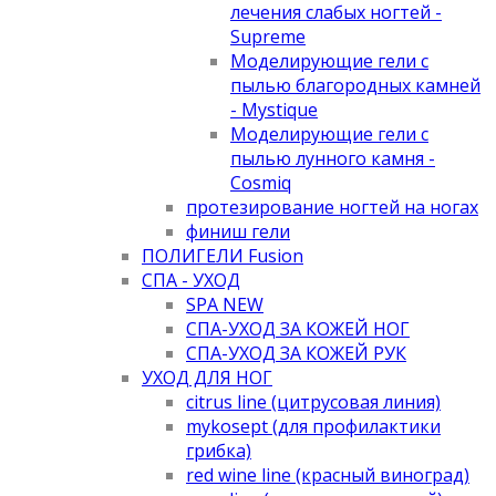
лечения слабых ногтей -
Supreme
Моделирующие гели с
пылью благородных камней
- Mystique
Моделирующие гели с
пылью лунного камня -
Cosmiq
протезирование ногтей на ногах
финиш гели
ПОЛИГЕЛИ Fusion
СПА - УХОД
SPA NEW
СПА-УХОД ЗА КОЖЕЙ НОГ
СПА-УХОД ЗА КОЖЕЙ РУК
УХОД ДЛЯ НОГ
citrus line (цитрусовая линия)
mykosept (для профилактики
грибка)
red wine line (красный виноград)