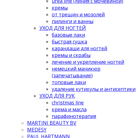
urea line (линия с мочевиной)
кремы
от трещин и мозолей
пилинги и ванны
УХОД ДЛЯ НОГТЕЙ
базовые лаки
быстрая сушка
карандаши для ногтей
кремы и скрабы
лечение и укрепление ногтей
немецкий маникюр
(запечатывание)
топовые лаки
удаление кутикулы и антисептики
УХОД ДЛЯ РУК
christmas line
крема и масла
парафинотерапия
MARTINI BEAUTY BV
MEDESY
PAUL HARTMANN