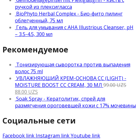
Gelmodellagepinsel mit Plexiglasgriff - Кисть с
ручкой из плексигласса
BioPhyto Herbal Complex - Био-фито пилинг
облегченный, 75 мл
Гель для умывания с АНА Illustrious Cleanser, рН
– 3.5-4.5, 300 мл
Рекомендуемое
Тонизирующая сыворотка против выпадения
волос 75 ml
УВЛАЖНЯЮЩИЙ КРЕМ-ОСНОВА CC (LIGHT) -
MOISTURE BOOST CC CREAM, 30 МЛ
99.00
UZS
88.00
UZS
Soak Spray - Кератолитик, спрей для
размягчения ороговевшей кожи с 17% мочевины
Социальные сети
Facebook link
Instagram link
Youtube link