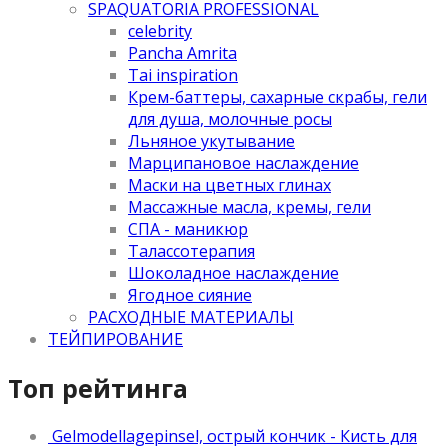
SPAQUATORIA PROFESSIONAL
celebrity
Pancha Amrita
Tai inspiration
Крем-баттеры, сахарные скрабы, гели
для душа, молочные росы
Льняное укутывание
Марципановое наслаждение
Маски на цветных глинах
Массажные масла, кремы, гели
СПА - маникюр
Талассотерапия
Шоколадное наслаждение
Ягодное сияние
РАСХОДНЫЕ МАТЕРИАЛЫ
ТЕЙПИРОВАНИЕ
Топ рейтинга
Gelmodellagepinsel, острый кончик - Кисть для