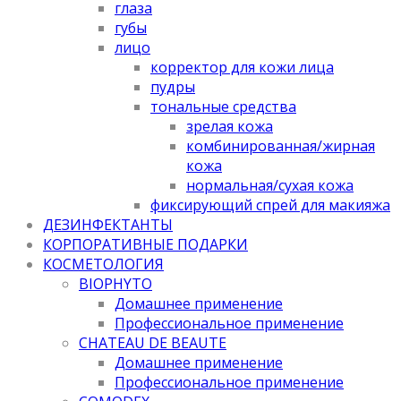
глаза
губы
лицо
корректор для кожи лица
пудры
тональные средства
зрелая кожа
комбинированная/жирная
кожа
нормальная/cухая кожа
фиксирующий спрей для макияжа
ДЕЗИНФЕКТАНТЫ
КОРПОРАТИВНЫЕ ПОДАРКИ
КОСМЕТОЛОГИЯ
BIOPHYTO
Домашнее применение
Профессиональное применение
CHATEAU DE BEAUTE
Домашнее применение
Профессиональное применение