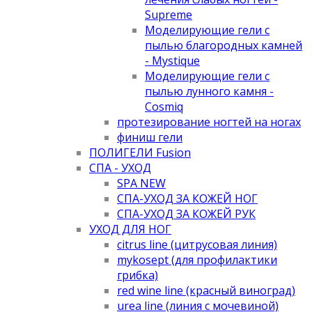
Supreme
Моделирующие гели с
пылью благородных камней
- Mystique
Моделирующие гели с
пылью лунного камня -
Cosmiq
протезирование ногтей на ногах
финиш гели
ПОЛИГЕЛИ Fusion
СПА - УХОД
SPA NEW
СПА-УХОД ЗА КОЖЕЙ НОГ
СПА-УХОД ЗА КОЖЕЙ РУК
УХОД ДЛЯ НОГ
citrus line (цитрусовая линия)
mykosept (для профилактики
грибка)
red wine line (красный виноград)
urea line (линия с мочевиной)