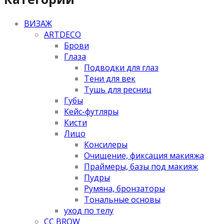
ВИЗАЖ
ARTDECO
Брови
Глаза
Подводки для глаз
Тени для век
Тушь для ресниц
Губы
Кейс-футляры
Кисти
Лицо
Консилеры
Очищение, фиксация макияжа
Праймеры, базы под макияж
Пудры
Румяна, бронзаторы
Тональные основы
уход по телу
CC BROW