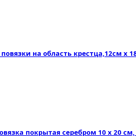
 повязки на область крестца,12см х 1
вязка покрытая серебром 10 х 20 см,