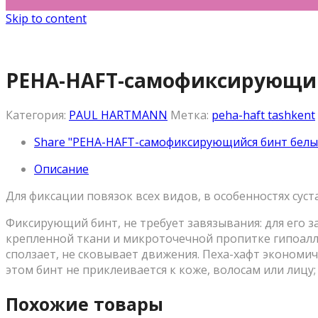
Skip to content
PEHA-HAFT-самофиксирующийс
Категория:
PAUL HARTMANN
Метка:
peha-haft tashkent
Share "PEHA-HAFT-самофиксирующийся бинт белый 
Описание
Для фиксации повязок всех видов, в особенностях суст
Фиксирующий бинт, не требует завязывания: для его з
крепленной ткани и микроточечной пропитке гипоалле
сползает, не сковывает движения. Пеха-хафт экономич
этом бинт не приклеивается к коже, волосам или лицу; 
Похожие товары