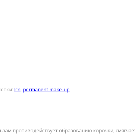
етки:
lcn
,
permanent make-up
зам противодействует образованию корочки, смягчает 