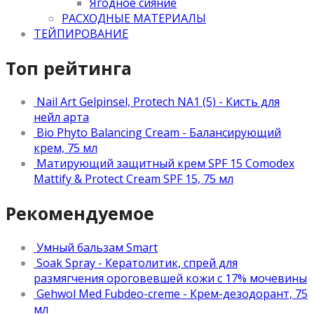
Ягодное сияние
РАСХОДНЫЕ МАТЕРИАЛЫ
ТЕЙПИРОВАНИЕ
Топ рейтинга
Nail Art Gelpinsel, Protech NA1 (5) - Кисть для
нейл арта
Bio Phyto Balancing Cream - Балансирующий
крем, 75 мл
Матирующий защитный крем SPF 15 Comodex
Mattify & Protect Cream SPF 15, 75 мл
Рекомендуемое
Умный бальзам Smart
Soak Spray - Кератолитик, спрей для
размягчения ороговевшей кожи с 17% мочевины
Gehwol Med Fubdeo-creme - Крем-дезодорант, 75
мл