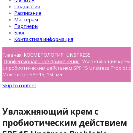
Магазин
Подология
Расписание
Мастерам
Партнеры
Блог
Контактная информация
Главная
КОСМЕТОЛОГИЯ
UNSTRESS
Профессиональное применение
Увлажняющий крем
с пробиотическим действием SPF 15 Unstress Probiotic
Moisturizer SPF 15, 150 мл
Skip to content
Увлажняющий крем с
пробиотическим действием