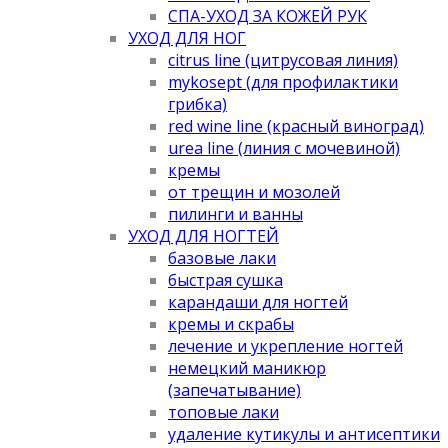
СПА-УХОД ЗА КОЖЕЙ РУК
УХОД ДЛЯ НОГ
citrus line (цитрусовая линия)
mykosept (для профилактики
грибка)
red wine line (красный виноград)
urea line (линия с мочевиной)
кремы
от трещин и мозолей
пилинги и ванны
УХОД ДЛЯ НОГТЕЙ
базовые лаки
быстрая сушка
карандаши для ногтей
кремы и скрабы
лечение и укрепление ногтей
немецкий маникюр
(запечатывание)
топовые лаки
удаление кутикулы и антисептики