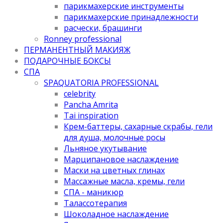
парикмахерские инструменты
парикмахерские принадлежности
расчески, брашинги
Ronney professional
ПЕРМАНЕНТНЫЙ МАКИЯЖ
ПОДАРОЧНЫЕ БОКСЫ
СПА
SPAQUATORIA PROFESSIONAL
celebrity
Pancha Amrita
Tai inspiration
Крем-баттеры, сахарные скрабы, гели
для душа, молочные росы
Льняное укутывание
Марципановое наслаждение
Маски на цветных глинах
Массажные масла, кремы, гели
СПА - маникюр
Талассотерапия
Шоколадное наслаждение