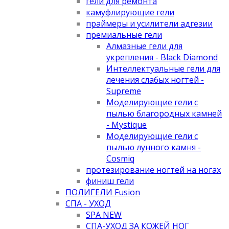
гели для ремонта
камуфлирующие гели
праймеры и усилители адгезии
премиальные гели
Алмазные гели для
укрепления - Black Diamond
Интеллектуальные гели для
лечения слабых ногтей -
Supreme
Моделирующие гели с
пылью благородных камней
- Mystique
Моделирующие гели с
пылью лунного камня -
Cosmiq
протезирование ногтей на ногах
финиш гели
ПОЛИГЕЛИ Fusion
СПА - УХОД
SPA NEW
СПА-УХОД ЗА КОЖЕЙ НОГ