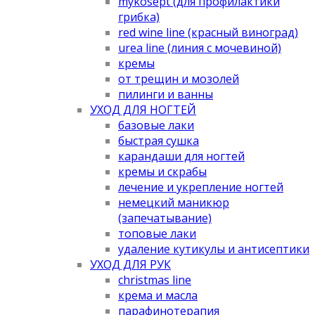
mykosept (для профилактики
грибка)
red wine line (красный виноград)
urea line (линия с мочевиной)
кремы
от трещин и мозолей
пилинги и ванны
УХОД ДЛЯ НОГТЕЙ
базовые лаки
быстрая сушка
карандаши для ногтей
кремы и скрабы
лечение и укрепление ногтей
немецкий маникюр
(запечатывание)
топовые лаки
удаление кутикулы и антисептики
УХОД ДЛЯ РУК
christmas line
крема и масла
парафинотерапия