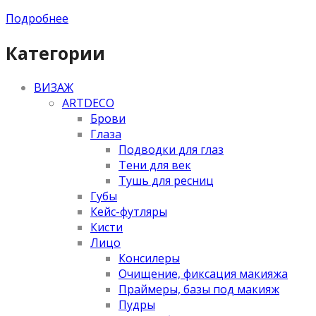
Подробнее
Категории
ВИЗАЖ
ARTDECO
Брови
Глаза
Подводки для глаз
Тени для век
Тушь для ресниц
Губы
Кейс-футляры
Кисти
Лицо
Консилеры
Очищение, фиксация макияжа
Праймеры, базы под макияж
Пудры