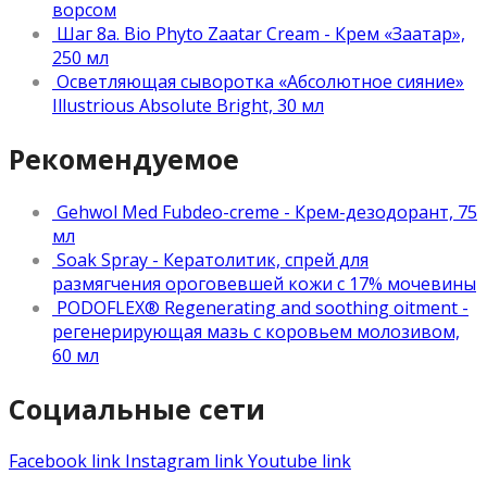
ворсом
Шаг 8а. Bio Phyto Zaatar Cream - Крем «Заатар»,
250 мл
Осветляющая сыворотка «Абсолютное сияние»
Illustrious Absolute Bright, 30 мл
Рекомендуемое
Gehwol Med Fubdeo-creme - Крем-дезодорант, 75
мл
Soak Spray - Кератолитик, спрей для
размягчения ороговевшей кожи с 17% мочевины
PODOFLEX® Regenerating and soothing oitment -
регенерирующая мазь с коровьем молозивом,
60 мл
Социальные сети
Facebook link
Instagram link
Youtube link