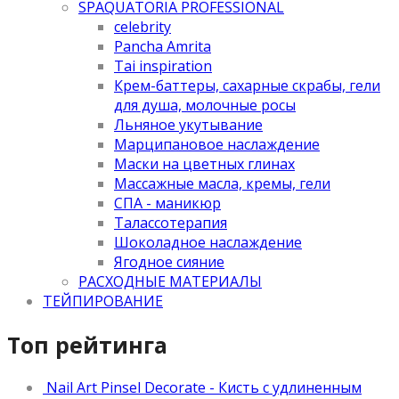
SPAQUATORIA PROFESSIONAL
celebrity
Pancha Amrita
Tai inspiration
Крем-баттеры, сахарные скрабы, гели
для душа, молочные росы
Льняное укутывание
Марципановое наслаждение
Маски на цветных глинах
Массажные масла, кремы, гели
СПА - маникюр
Талассотерапия
Шоколадное наслаждение
Ягодное сияние
РАСХОДНЫЕ МАТЕРИАЛЫ
ТЕЙПИРОВАНИЕ
Топ рейтинга
Nail Art Pinsel Decorate - Кисть с удлиненным