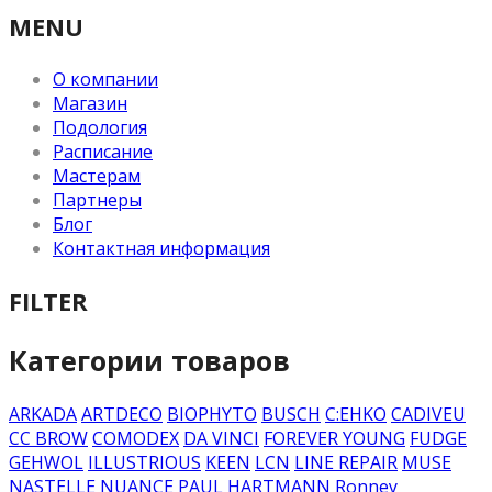
MENU
О компании
Магазин
Подология
Расписание
Мастерам
Партнеры
Блог
Контактная информация
FILTER
Категории товаров
ARKADA
ARTDECO
BIOPHYTO
BUSCH
C:EHKO
CADIVEU
CC BROW
COMODEX
DA VINCI
FOREVER YOUNG
FUDGE
GEHWOL
ILLUSTRIOUS
KEEN
LCN
LINE REPAIR
MUSE
NASTELLE
NUANCE
PAUL HARTMANN
Ronney