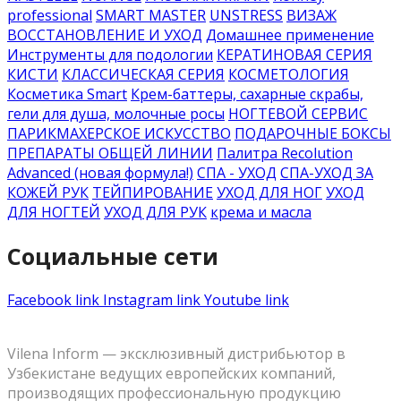
professional
SMART MASTER
UNSTRESS
ВИЗАЖ
ВОССТАНОВЛЕНИЕ И УХОД
Домашнее применение
Инструменты для подологии
КЕРАТИНОВАЯ СЕРИЯ
КИСТИ
КЛАССИЧЕСКАЯ СЕРИЯ
КОСМЕТОЛОГИЯ
Косметика Smart
Крем-баттеры, сахарные скрабы,
гели для душа, молочные росы
НОГТЕВОЙ СЕРВИС
ПАРИКМАХЕРСКОЕ ИСКУССТВО
ПОДАРОЧНЫЕ БОКСЫ
ПРЕПАРАТЫ ОБЩЕЙ ЛИНИИ
Палитра Recolution
Advanced (новая формула!)
СПА - УХОД
СПА-УХОД ЗА
КОЖЕЙ РУК
ТЕЙПИРОВАНИЕ
УХОД ДЛЯ НОГ
УХОД
ДЛЯ НОГТЕЙ
УХОД ДЛЯ РУК
крема и масла
Социальные сети
Facebook link
Instagram link
Youtube link
Vilena Inform — эксклюзивный дистрибьютор в
Узбекистане ведущих европейских компаний,
производящих профессиональную продукцию