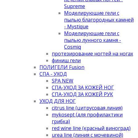
Supreme
Моделирующие гели с
пылью благородных камней
- Mystique
Моделирующие гели с
пылью лунного камня -
Cosmiq
протезирование ногтей на ногах
финиш гели
ПОЛИГЕЛИ Fusion
СПА - УХОД
SPA NEW
СПА-УХОД ЗА КОЖЕЙ НОГ
СПА-УХОД ЗА КОЖЕЙ РУК
УХОД ДЛЯ НОГ
citrus line (цитрусовая линия)
mykosept (для профилактики
грибка)
red wine line (красный виноград)
urea line (линия с мочевиной)