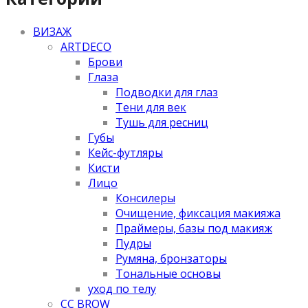
ВИЗАЖ
ARTDECO
Брови
Глаза
Подводки для глаз
Тени для век
Тушь для ресниц
Губы
Кейс-футляры
Кисти
Лицо
Консилеры
Очищение, фиксация макияжа
Праймеры, базы под макияж
Пудры
Румяна, бронзаторы
Тональные основы
уход по телу
CC BROW