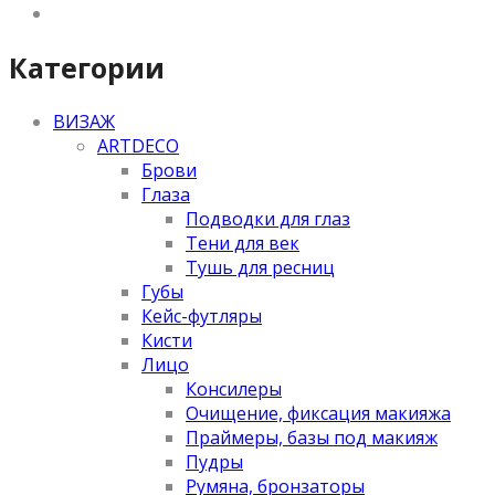
Категории
ВИЗАЖ
ARTDECO
Брови
Глаза
Подводки для глаз
Тени для век
Тушь для ресниц
Губы
Кейс-футляры
Кисти
Лицо
Консилеры
Очищение, фиксация макияжа
Праймеры, базы под макияж
Пудры
Румяна, бронзаторы