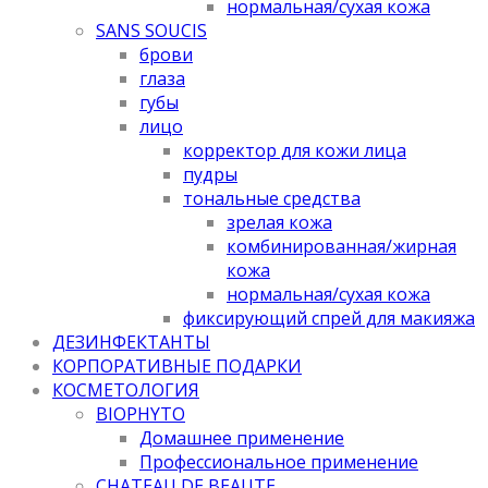
нормальная/cухая кожа
SANS SOUCIS
брови
глаза
губы
лицо
корректор для кожи лица
пудры
тональные средства
зрелая кожа
комбинированная/жирная
кожа
нормальная/cухая кожа
фиксирующий спрей для макияжа
ДЕЗИНФЕКТАНТЫ
КОРПОРАТИВНЫЕ ПОДАРКИ
КОСМЕТОЛОГИЯ
BIOPHYTO
Домашнее применение
Профессиональное применение
CHATEAU DE BEAUTE