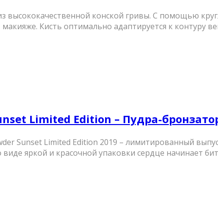
а ​​из высококачественной конской гривы. С помощью к
акияже. Кисть оптимально адаптируется к контуру века
unset Limited Edition – Пудра-бронзато
der Sunset Limited Edition 2019 – лимитированный выпу
иде яркой и красочной упаковки сердце начинает битьс