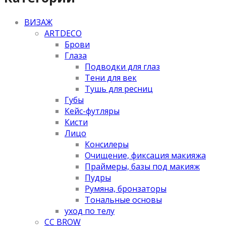
ВИЗАЖ
ARTDECO
Брови
Глаза
Подводки для глаз
Тени для век
Тушь для ресниц
Губы
Кейс-футляры
Кисти
Лицо
Консилеры
Очищение, фиксация макияжа
Праймеры, базы под макияж
Пудры
Румяна, бронзаторы
Тональные основы
уход по телу
CC BROW