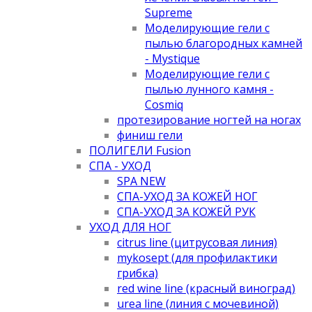
Supreme
Моделирующие гели с
пылью благородных камней
- Mystique
Моделирующие гели с
пылью лунного камня -
Cosmiq
протезирование ногтей на ногах
финиш гели
ПОЛИГЕЛИ Fusion
СПА - УХОД
SPA NEW
СПА-УХОД ЗА КОЖЕЙ НОГ
СПА-УХОД ЗА КОЖЕЙ РУК
УХОД ДЛЯ НОГ
citrus line (цитрусовая линия)
mykosept (для профилактики
грибка)
red wine line (красный виноград)
urea line (линия с мочевиной)