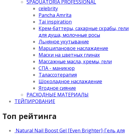
SPAQUATORIA PROFESSIONAL
celebrity
Pancha Amrita
Tai inspiration
Крем-баттеры, сахарные скрабы, гели
для душа, молочные росы
Льняное укутывание
Марципановое наслаждение
Маски на цветных глинах
Массажные масла, кремы, гели
СПА - маникюр
Талассотерапия
Шоколадное наслаждение
Ягодное сияние
РАСХОДНЫЕ МАТЕРИАЛЫ
ТЕЙПИРОВАНИЕ
Топ рейтинга
Natural Nail Boost Gel [Even Brighter]-Гель для