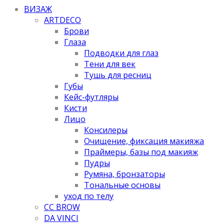
ВИЗАЖ
ARTDECO
Брови
Глаза
Подводки для глаз
Тени для век
Тушь для ресниц
Губы
Кейс-футляры
Кисти
Лицо
Консилеры
Очищение, фиксация макияжа
Праймеры, базы под макияж
Пудры
Румяна, бронзаторы
Тональные основы
уход по телу
CC BROW
DA VINCI