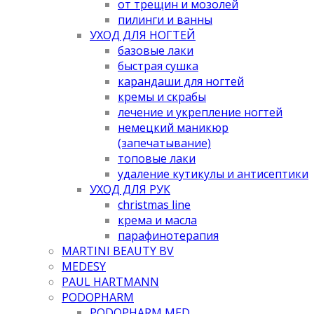
от трещин и мозолей
пилинги и ванны
УХОД ДЛЯ НОГТЕЙ
базовые лаки
быстрая сушка
карандаши для ногтей
кремы и скрабы
лечение и укрепление ногтей
немецкий маникюр
(запечатывание)
топовые лаки
удаление кутикулы и антисептики
УХОД ДЛЯ РУК
christmas line
крема и масла
парафинотерапия
MARTINI BEAUTY BV
MEDESY
PAUL HARTMANN
PODOPHARM
PODOPHARM MED