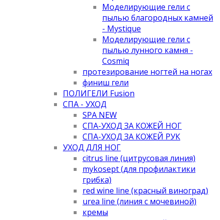
Моделирующие гели с
пылью благородных камней
- Mystique
Моделирующие гели с
пылью лунного камня -
Cosmiq
протезирование ногтей на ногах
финиш гели
ПОЛИГЕЛИ Fusion
СПА - УХОД
SPA NEW
СПА-УХОД ЗА КОЖЕЙ НОГ
СПА-УХОД ЗА КОЖЕЙ РУК
УХОД ДЛЯ НОГ
citrus line (цитрусовая линия)
mykosept (для профилактики
грибка)
red wine line (красный виноград)
urea line (линия с мочевиной)
кремы