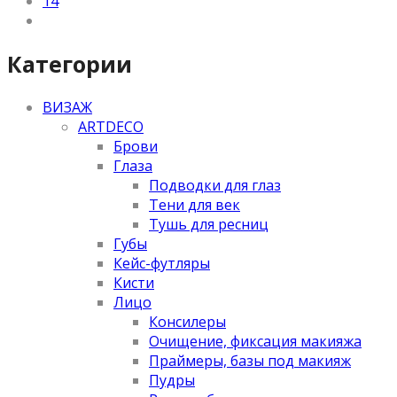
14
Категории
ВИЗАЖ
ARTDECO
Брови
Глаза
Подводки для глаз
Тени для век
Тушь для ресниц
Губы
Кейс-футляры
Кисти
Лицо
Консилеры
Очищение, фиксация макияжа
Праймеры, базы под макияж
Пудры