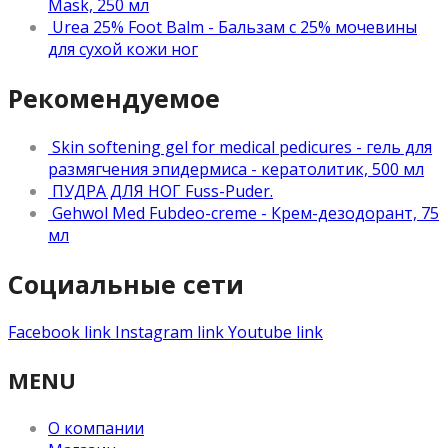
Mask, 250 мл
Urea 25% Foot Balm - Бальзам с 25% мочевины
для сухой кожи ног
Рекомендуемое
Skin softening gel for medical pedicures - гель для
размягчения эпидермиса - кератолитик, 500 мл
ПУДРА ДЛЯ НОГ Fuss-Puder.
Gehwol Med Fubdeo-creme - Крем-дезодорант, 75
мл
Социальные сети
Facebook link
Instagram link
Youtube link
MENU
О компании