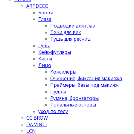
ARTDECO
Брови
Глаза
Подводки для глаз
Тени для век
Тушь для ресниц
Губы
Кейс-футляры
Кисти
Лицо
Консилеры
Очищение, фиксация макияжа
Праймеры, базы под макияж
Пудры
Румяна, бронзаторы
Тональные основы
уход по телу
CC BROW
DA VINCI
LCN