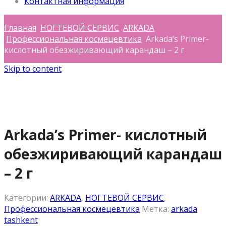
Контактная информация
Главная
НОГТЕВОЙ СЕРВИС
ARKADA
Профессиональная космецевтика
Arkada’s Primer-
кислотный обезжиривающий карандаш – 2 г
Skip to content
Arkada’s Primer- кислотный
обезжиривающий карандаш
– 2 г
Категории:
ARKADA
,
НОГТЕВОЙ СЕРВИС
,
Профессиональная космецевтика
Метка:
arkada
tashkent