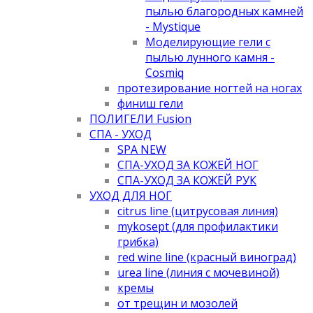
пылью благородных камней
- Mystique
Моделирующие гели с
пылью лунного камня -
Cosmiq
протезирование ногтей на ногах
финиш гели
ПОЛИГЕЛИ Fusion
СПА - УХОД
SPA NEW
СПА-УХОД ЗА КОЖЕЙ НОГ
СПА-УХОД ЗА КОЖЕЙ РУК
УХОД ДЛЯ НОГ
citrus line (цитрусовая линия)
mykosept (для профилактики
грибка)
red wine line (красный виноград)
urea line (линия с мочевиной)
кремы
от трещин и мозолей