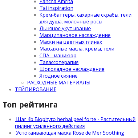
Pancha Amrita
Tai inspiration
Крем-баттеры, сахарные скрабы, гели
для душа, молочные росы
Льняное укутывание
Марципановое наслаждение
Маски на цветных глинах
Массажные масла, кремы, гели
СПА - маникюр
Талассотерапия
Шоколадное наслаждение
Ягодное сияние
РАСХОДНЫЕ МАТЕРИАЛЫ
ТЕЙПИРОВАНИЕ
Топ рейтинга
Шаг 4b Biophyto herbal peel forte - Растительный
пилинг усиленного действия
Успокаивающая маска Rose de Mer Soothing