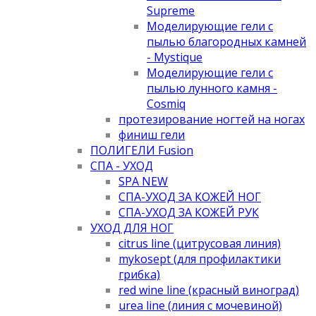
Supreme
Моделирующие гели с
пылью благородных камней
- Mystique
Моделирующие гели с
пылью лунного камня -
Cosmiq
протезирование ногтей на ногах
финиш гели
ПОЛИГЕЛИ Fusion
СПА - УХОД
SPA NEW
СПА-УХОД ЗА КОЖЕЙ НОГ
СПА-УХОД ЗА КОЖЕЙ РУК
УХОД ДЛЯ НОГ
citrus line (цитрусовая линия)
mykosept (для профилактики
грибка)
red wine line (красный виноград)
urea line (линия с мочевиной)