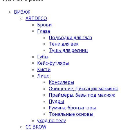
ВИЗАЖ
ARTDECO
Брови
Глаза
Подводки для глаз
Тени для век
Тушь для ресниц
Губы
Кейс-футляры
Кисти
Лицо
Консилеры
Очищение, фиксация макияжа
Праймеры, базы под макияж
Пудры
Румяна, бронзаторы
Тональные основы
уход по телу
CC BROW