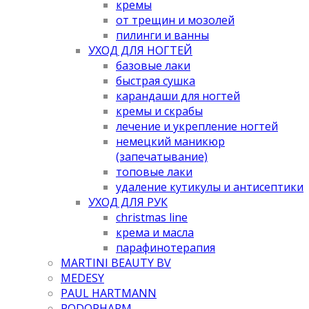
кремы
от трещин и мозолей
пилинги и ванны
УХОД ДЛЯ НОГТЕЙ
базовые лаки
быстрая сушка
карандаши для ногтей
кремы и скрабы
лечение и укрепление ногтей
немецкий маникюр
(запечатывание)
топовые лаки
удаление кутикулы и антисептики
УХОД ДЛЯ РУК
christmas line
крема и масла
парафинотерапия
MARTINI BEAUTY BV
MEDESY
PAUL HARTMANN
PODOPHARM