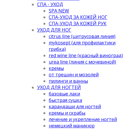
СПА - УХОД
SPA NEW
СПА-УХОД ЗА КОЖЕЙ НОГ
СПА-УХОД ЗА КОЖЕЙ РУК
УХОД ДЛЯ НОГ
citrus line (цитрусовая линия)
mykosept (для профилактики
грибка)
red wine line (красный виноград)
urea line (линия с мочевиной)
кремы
от трещин и мозолей
пилинги и ванны
УХОД ДЛЯ НОГТЕЙ
базовые лаки
быстрая сушка
карандаши для ногтей
кремы и скрабы
лечение и укрепление ногтей
немецкий маникюр