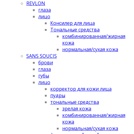
REVLON
глаза
лицо
Консилер для лица
Тональные средства
комбинированная/жирная
кожа
нормальная/cухая кожа
SANS SOUCIS
брови
глаза
губы
лицо
корректор для кожи лица
пудры
тональные средства
зрелая кожа
комбинированная/жирная
кожа
нормальная/cухая кожа