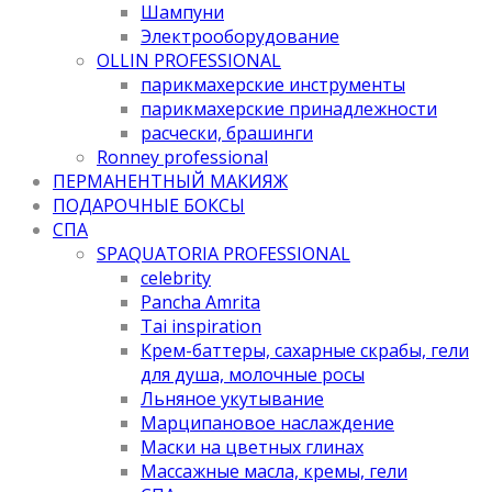
Шампуни
Электрооборудование
OLLIN PROFESSIONAL
парикмахерские инструменты
парикмахерские принадлежности
расчески, брашинги
Ronney professional
ПЕРМАНЕНТНЫЙ МАКИЯЖ
ПОДАРОЧНЫЕ БОКСЫ
СПА
SPAQUATORIA PROFESSIONAL
celebrity
Pancha Amrita
Tai inspiration
Крем-баттеры, сахарные скрабы, гели
для душа, молочные росы
Льняное укутывание
Марципановое наслаждение
Маски на цветных глинах
Массажные масла, кремы, гели