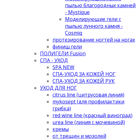
пылью благородных камней
- Mystique
Моделирующие гели с
пылью лунного камня -
Cosmiq
протезирование ногтей на ногах
финиш гели
ПОЛИГЕЛИ Fusion
СПА - УХОД
SPA NEW
СПА-УХОД ЗА КОЖЕЙ НОГ
СПА-УХОД ЗА КОЖЕЙ РУК
УХОД ДЛЯ НОГ
citrus line (цитрусовая линия)
mykosept (для профилактики
грибка)
red wine line (красный виноград)
urea line (линия с мочевиной)
кремы
от трещин и мозолей