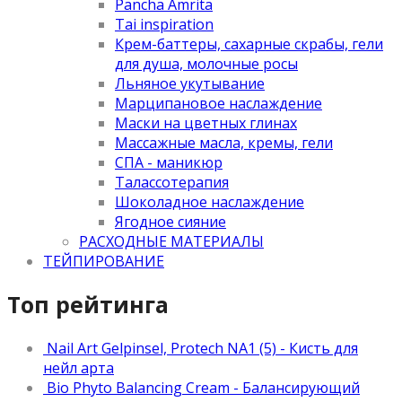
Pancha Amrita
Tai inspiration
Крем-баттеры, сахарные скрабы, гели
для душа, молочные росы
Льняное укутывание
Марципановое наслаждение
Маски на цветных глинах
Массажные масла, кремы, гели
СПА - маникюр
Талассотерапия
Шоколадное наслаждение
Ягодное сияние
РАСХОДНЫЕ МАТЕРИАЛЫ
ТЕЙПИРОВАНИЕ
Топ рейтинга
Nail Art Gelpinsel, Protech NA1 (5) - Кисть для
нейл арта
Bio Phyto Balancing Cream - Балансирующий