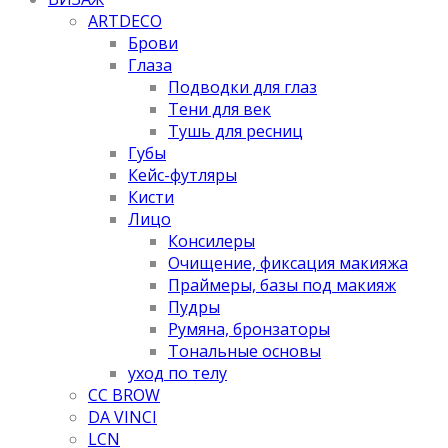
ARTDECO
Брови
Глаза
Подводки для глаз
Тени для век
Тушь для ресниц
Губы
Кейс-футляры
Кисти
Лицо
Консилеры
Очищение, фиксация макияжа
Праймеры, базы под макияж
Пудры
Румяна, бронзаторы
Тональные основы
уход по телу
CC BROW
DA VINCI
LCN