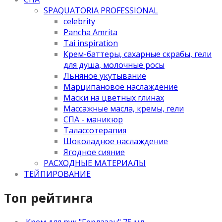
SPAQUATORIA PROFESSIONAL
celebrity
Pancha Amrita
Tai inspiration
Крем-баттеры, сахарные скрабы, гели
для душа, молочные росы
Льняное укутывание
Марципановое наслаждение
Маски на цветных глинах
Массажные масла, кремы, гели
СПА - маникюр
Талассотерапия
Шоколадное наслаждение
Ягодное сияние
РАСХОДНЫЕ МАТЕРИАЛЫ
ТЕЙПИРОВАНИЕ
Топ рейтинга