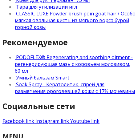
Крем для рук "Герлазан" 75 мл
Тара для утилизации игл
CLASSIC LUXE Powder brush poin goat hair / Особо
мягкая овальная кисть из мягкого ворса бурой
горной козы
Рекомендуемое
PODOFLEX® Regenerating and soothing oitment -
регенерирующая мазь с коровьем молозивом,
60 мл
Умный бальзам Smart
Soak Spray - Кератолитик, спрей для
размягчения ороговевшей кожи с 17% мочевины
Социальные сети
Facebook link
Instagram link
Youtube link
MENU