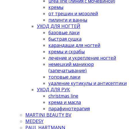
urea line (линия с мочевиной)
кремы
от трещин и мозолей
пилинги и ванны
УХОД ДЛЯ НОГТЕЙ
базовые лаки
быстрая сушка
карандаши для ногтей
кремы и скрабы
лечение и укрепление ногтей
немецкий маникюр
(запечатывание)
топовые лаки
удаление кутикулы и антисептики
УХОД ДЛЯ РУК
christmas line
крема и масла
парафинотерапия
MARTINI BEAUTY BV
MEDESY
PAUL HARTMANN