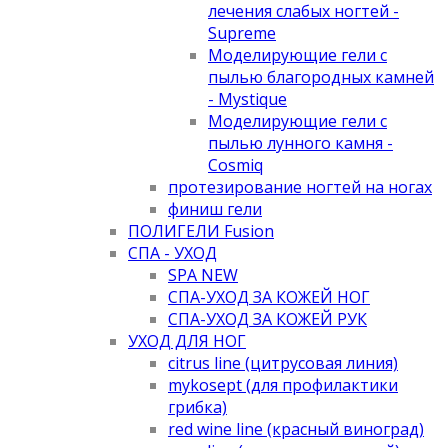
лечения слабых ногтей -
Supreme
Моделирующие гели с
пылью благородных камней
- Mystique
Моделирующие гели с
пылью лунного камня -
Cosmiq
протезирование ногтей на ногах
финиш гели
ПОЛИГЕЛИ Fusion
СПА - УХОД
SPA NEW
СПА-УХОД ЗА КОЖЕЙ НОГ
СПА-УХОД ЗА КОЖЕЙ РУК
УХОД ДЛЯ НОГ
citrus line (цитрусовая линия)
mykosept (для профилактики
грибка)
red wine line (красный виноград)