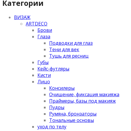
Категории
ВИЗАЖ
ARTDECO
Брови
Глаза
Подводки для глаз
Тени для век
Тушь для ресниц
Губы
Кейс-футляры
Кисти
Лицо
Консилеры
Очищение, фиксация макияжа
Праймеры, базы под макияж
Пудры
Румяна, бронзаторы
Тональные основы
уход по телу