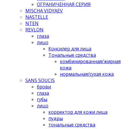
ОГРАНИЧЕННАЯ СЕРИЯ
MISCHA VIDYAEV
NASTELLE
NTEN
REVLON
глаза
лицо
Консилер для лица
Тональные средства
комбинированная/жирная
кожа
нормальная/cухая кожа
SANS SOUCIS
брови
глаза
губы
лицо
корректор для кожи лица
пудры
тональные средства