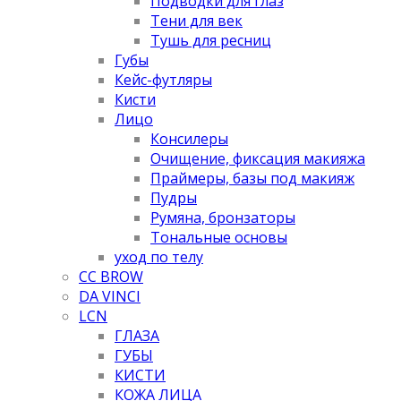
Подводки для глаз
Тени для век
Тушь для ресниц
Губы
Кейс-футляры
Кисти
Лицо
Консилеры
Очищение, фиксация макияжа
Праймеры, базы под макияж
Пудры
Румяна, бронзаторы
Тональные основы
уход по телу
CC BROW
DA VINCI
LCN
ГЛАЗА
ГУБЫ
КИСТИ
КОЖА ЛИЦА