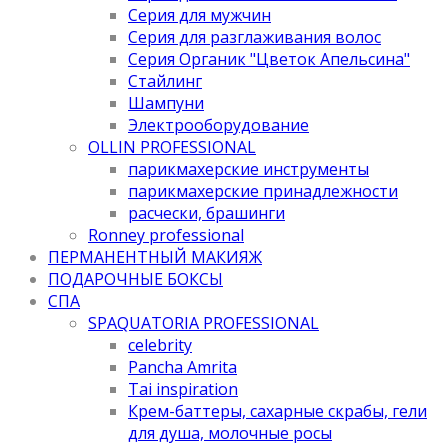
Серия для мужчин
Серия для разглаживания волос
Серия Органик "Цветок Апельсина"
Стайлинг
Шампуни
Электрооборудование
OLLIN PROFESSIONAL
парикмахерские инструменты
парикмахерские принадлежности
расчески, брашинги
Ronney professional
ПЕРМАНЕНТНЫЙ МАКИЯЖ
ПОДАРОЧНЫЕ БОКСЫ
СПА
SPAQUATORIA PROFESSIONAL
celebrity
Pancha Amrita
Tai inspiration
Крем-баттеры, сахарные скрабы, гели
для душа, молочные росы