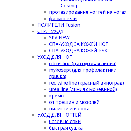
Cosmiq
протезирование ногтей на ногах
финиш гели
ПОЛИГЕЛИ Fusion
СПА - УХОД
SPA NEW
СПА-УХОД ЗА КОЖЕЙ НОГ
СПА-УХОД ЗА КОЖЕЙ РУК
УХОД ДЛЯ НОГ
citrus line (цитрусовая линия)
mykosept (для профилактики
грибка)
red wine line (красный виноград)
urea line (линия с мочевиной)
кремы
от трещин и мозолей
пилинги и ванны
УХОД ДЛЯ НОГТЕЙ
базовые лаки
быстрая сушка