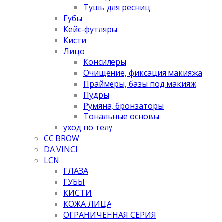
Тушь для ресниц
Губы
Кейс-футляры
Кисти
Лицо
Консилеры
Очищение, фиксация макияжа
Праймеры, базы под макияж
Пудры
Румяна, бронзаторы
Тональные основы
уход по телу
CC BROW
DA VINCI
LCN
ГЛАЗА
ГУБЫ
КИСТИ
КОЖА ЛИЦА
ОГРАНИЧЕННАЯ СЕРИЯ