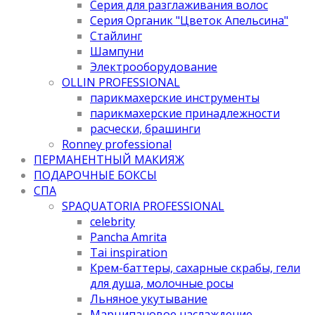
Серия для разглаживания волос
Серия Органик "Цветок Апельсина"
Стайлинг
Шампуни
Электрооборудование
OLLIN PROFESSIONAL
парикмахерские инструменты
парикмахерские принадлежности
расчески, брашинги
Ronney professional
ПЕРМАНЕНТНЫЙ МАКИЯЖ
ПОДАРОЧНЫЕ БОКСЫ
СПА
SPAQUATORIA PROFESSIONAL
celebrity
Pancha Amrita
Tai inspiration
Крем-баттеры, сахарные скрабы, гели
для душа, молочные росы
Льняное укутывание
Марципановое наслаждение