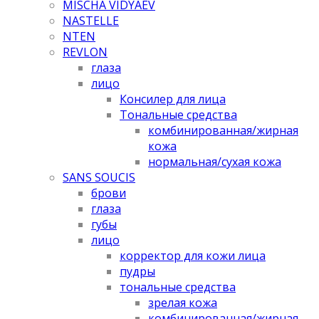
MISCHA VIDYAEV
NASTELLE
NTEN
REVLON
глаза
лицо
Консилер для лица
Тональные средства
комбинированная/жирная
кожа
нормальная/cухая кожа
SANS SOUCIS
брови
глаза
губы
лицо
корректор для кожи лица
пудры
тональные средства
зрелая кожа
комбинированная/жирная