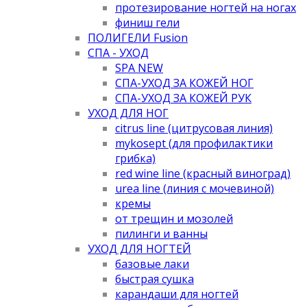
протезирование ногтей на ногах
финиш гели
ПОЛИГЕЛИ Fusion
СПА - УХОД
SPA NEW
СПА-УХОД ЗА КОЖЕЙ НОГ
СПА-УХОД ЗА КОЖЕЙ РУК
УХОД ДЛЯ НОГ
citrus line (цитрусовая линия)
mykosept (для профилактики
грибка)
red wine line (красный виноград)
urea line (линия с мочевиной)
кремы
от трещин и мозолей
пилинги и ванны
УХОД ДЛЯ НОГТЕЙ
базовые лаки
быстрая сушка
карандаши для ногтей