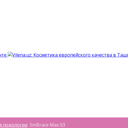
я подологии
SinBrace Max 03