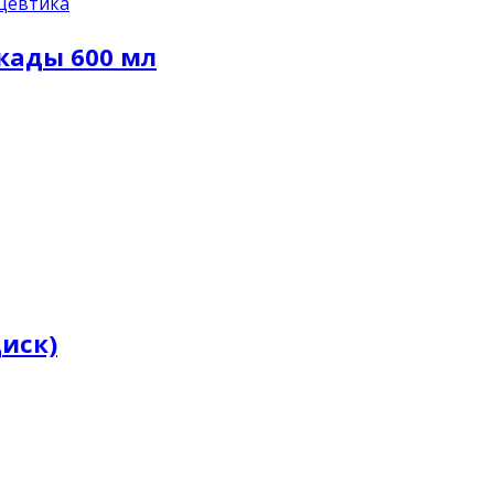
цевтика
ркады 600 мл
диск)