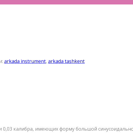
и:
arkada instrument
,
arkada tashkent
 0,03 калибра, имеющих форму большой синусоидально