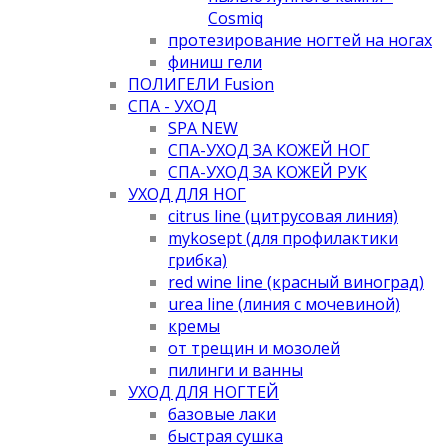
Cosmiq
протезирование ногтей на ногах
финиш гели
ПОЛИГЕЛИ Fusion
СПА - УХОД
SPA NEW
СПА-УХОД ЗА КОЖЕЙ НОГ
СПА-УХОД ЗА КОЖЕЙ РУК
УХОД ДЛЯ НОГ
citrus line (цитрусовая линия)
mykosept (для профилактики
грибка)
red wine line (красный виноград)
urea line (линия с мочевиной)
кремы
от трещин и мозолей
пилинги и ванны
УХОД ДЛЯ НОГТЕЙ
базовые лаки
быстрая сушка