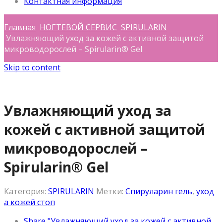
Контактная информация
Главная
НОГТЕВОЙ СЕРВИС
SPIRULARIN
Увлажняющий уход за кожей с активной защитой
микроводорослей – Spirularin® Gel
Skip to content
Увлажняющий уход за
кожей с активной защитой
микроводорослей –
Spirularin® Gel
Категория:
SPIRULARIN
Метки:
Спируларин гель
,
уход
а кожей стоп
Share "Увлажняющий уход за кожей с активной