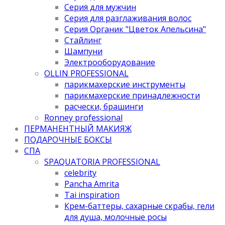
Серия для мужчин
Серия для разглаживания волос
Серия Органик "Цветок Апельсина"
Стайлинг
Шампуни
Электрооборудование
OLLIN PROFESSIONAL
парикмахерские инструменты
парикмахерские принадлежности
расчески, брашинги
Ronney professional
ПЕРМАНЕНТНЫЙ МАКИЯЖ
ПОДАРОЧНЫЕ БОКСЫ
СПА
SPAQUATORIA PROFESSIONAL
celebrity
Pancha Amrita
Tai inspiration
Крем-баттеры, сахарные скрабы, гели
для душа, молочные росы