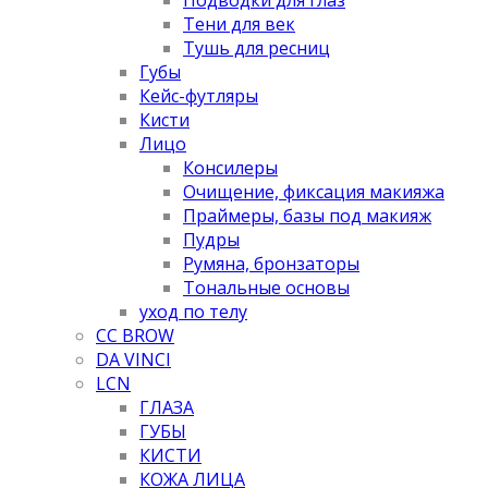
Тени для век
Тушь для ресниц
Губы
Кейс-футляры
Кисти
Лицо
Консилеры
Очищение, фиксация макияжа
Праймеры, базы под макияж
Пудры
Румяна, бронзаторы
Тональные основы
уход по телу
CC BROW
DA VINCI
LCN
ГЛАЗА
ГУБЫ
КИСТИ
КОЖА ЛИЦА