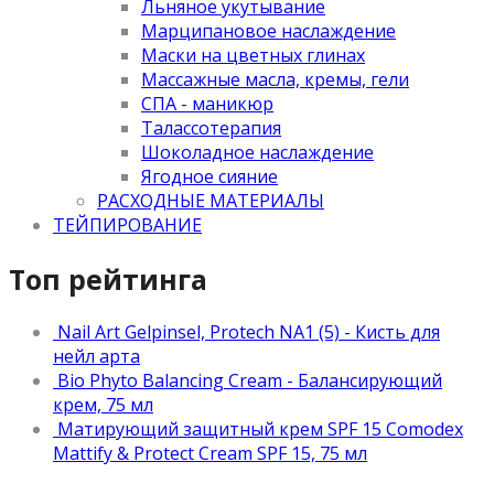
Льняное укутывание
Марципановое наслаждение
Маски на цветных глинах
Массажные масла, кремы, гели
СПА - маникюр
Талассотерапия
Шоколадное наслаждение
Ягодное сияние
РАСХОДНЫЕ МАТЕРИАЛЫ
ТЕЙПИРОВАНИЕ
Топ рейтинга
Nail Art Gelpinsel, Protech NA1 (5) - Кисть для
нейл арта
Bio Phyto Balancing Cream - Балансирующий
крем, 75 мл
Матирующий защитный крем SPF 15 Comodex
Mattify & Protect Cream SPF 15, 75 мл