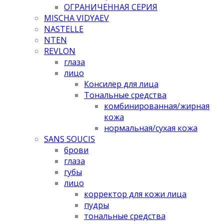
ОГРАНИЧЕННАЯ СЕРИЯ
MISCHA VIDYAEV
NASTELLE
NTEN
REVLON
глаза
лицо
Консилер для лица
Тональные средства
комбинированная/жирная
кожа
нормальная/cухая кожа
SANS SOUCIS
брови
глаза
губы
лицо
корректор для кожи лица
пудры
тональные средства