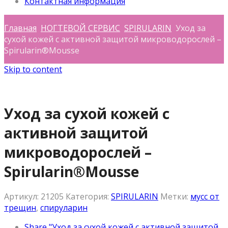
Контактная информация
Главная
НОГТЕВОЙ СЕРВИС
SPIRULARIN
Уход за
сухой кожей с активной защитой микроводорослей –
Spirularin®Mousse
Skip to content
Уход за сухой кожей с
активной защитой
микроводорослей –
Spirularin®Mousse
Артикул:
21205
Категория:
SPIRULARIN
Метки:
мусс от
трещин
,
спируларин
Share "Уход за сухой кожей с активной защитой