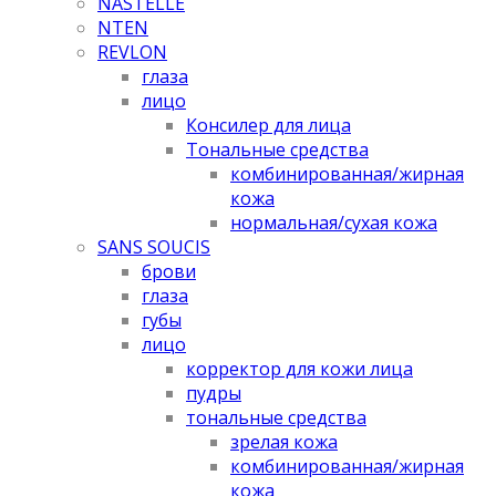
NASTELLE
NTEN
REVLON
глаза
лицо
Консилер для лица
Тональные средства
комбинированная/жирная
кожа
нормальная/cухая кожа
SANS SOUCIS
брови
глаза
губы
лицо
корректор для кожи лица
пудры
тональные средства
зрелая кожа
комбинированная/жирная
кожа