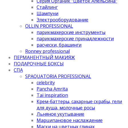
Серия Органик "Цветок Апельсина"
Стайлинг
Шампуни
Электрооборудование
OLLIN PROFESSIONAL
парикмахерские инструменты
парикмахерские принадлежности
расчески, брашинги
Ronney professional
ПЕРМАНЕНТНЫЙ МАКИЯЖ
ПОДАРОЧНЫЕ БОКСЫ
СПА
SPAQUATORIA PROFESSIONAL
celebrity
Pancha Amrita
Tai inspiration
Крем-баттеры, сахарные скрабы, гели
для душа, молочные росы
Льняное укутывание
Марципановое наслаждение
Маски на цветных глинах