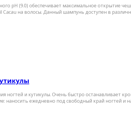
очного рН (9.0) обеспечивает максимальное открытие че
l Cacau на волосы. Данный шампунь доступен в различны
кутикулы
я ногтей и кутикулы. Очень быстро останавливает кр
: наносить ежедневно под свободный край ногтей и на и