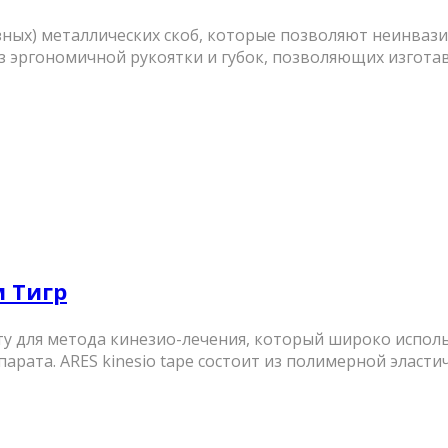
ных) металлических скоб, которые позволяют неинвази
т из эргономичной рукоятки и губок, позволяющих изгота
м Тигр
у для метода кинезио-лечения, который широко исполь
рата. ARES kinesio tape состоит из полимерной эластич