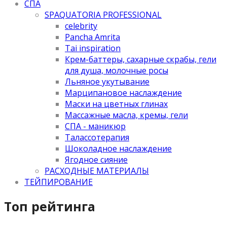
СПА
SPAQUATORIA PROFESSIONAL
celebrity
Pancha Amrita
Tai inspiration
Крем-баттеры, сахарные скрабы, гели
для душа, молочные росы
Льняное укутывание
Марципановое наслаждение
Маски на цветных глинах
Массажные масла, кремы, гели
СПА - маникюр
Талассотерапия
Шоколадное наслаждение
Ягодное сияние
РАСХОДНЫЕ МАТЕРИАЛЫ
ТЕЙПИРОВАНИЕ
Топ рейтинга