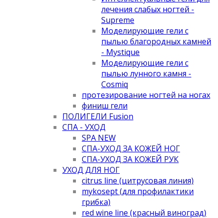
лечения слабых ногтей -
Supreme
Моделирующие гели с
пылью благородных камней
- Mystique
Моделирующие гели с
пылью лунного камня -
Cosmiq
протезирование ногтей на ногах
финиш гели
ПОЛИГЕЛИ Fusion
СПА - УХОД
SPA NEW
СПА-УХОД ЗА КОЖЕЙ НОГ
СПА-УХОД ЗА КОЖЕЙ РУК
УХОД ДЛЯ НОГ
citrus line (цитрусовая линия)
mykosept (для профилактики
грибка)
red wine line (красный виноград)