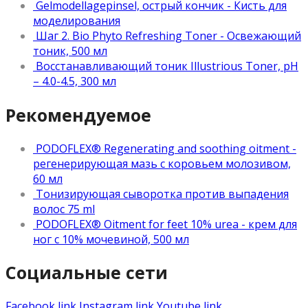
Gelmodellagepinsel, острый кончик - Кисть для
моделирования
Шаг 2. Bio Phyto Refreshing Toner - Освежающий
тоник, 500 мл
Восстанавливающий тоник Illustrious Toner, рН
– 4.0-4.5, 300 мл
Рекомендуемое
PODOFLEX® Regenerating and soothing oitment -
регенерирующая мазь с коровьем молозивом,
60 мл
Тонизирующая сыворотка против выпадения
волос 75 ml
PODOFLEX® Oitment for feet 10% urea - крем для
ног с 10% мочевиной, 500 мл
Социальные сети
Facebook link
Instagram link
Youtube link