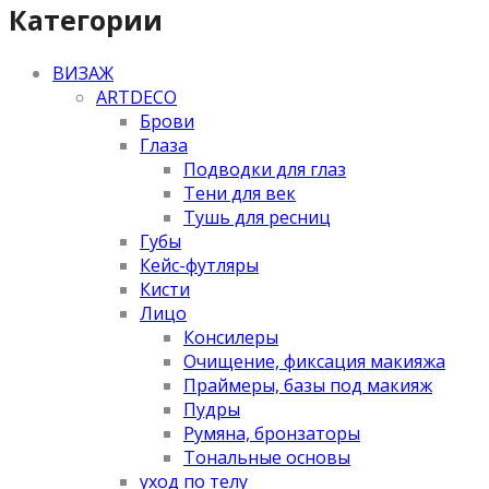
Категории
ВИЗАЖ
ARTDECO
Брови
Глаза
Подводки для глаз
Тени для век
Тушь для ресниц
Губы
Кейс-футляры
Кисти
Лицо
Консилеры
Очищение, фиксация макияжа
Праймеры, базы под макияж
Пудры
Румяна, бронзаторы
Тональные основы
уход по телу