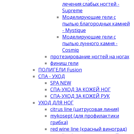
лечения слабых ногтей -
Supreme
Моделирующие гели с
пылью благородных камней
- Mystique
Моделирующие гели с
пылью лунного камня -
Cosmiq
протезирование ногтей на ногах
финиш гели
ПОЛИГЕЛИ Fusion
СПА - УХОД
SPA NEW
СПА-УХОД ЗА КОЖЕЙ НОГ
СПА-УХОД ЗА КОЖЕЙ РУК
УХОД ДЛЯ НОГ
citrus line (цитрусовая линия)
mykosept (для профилактики
грибка)
red wine line (красный виноград)