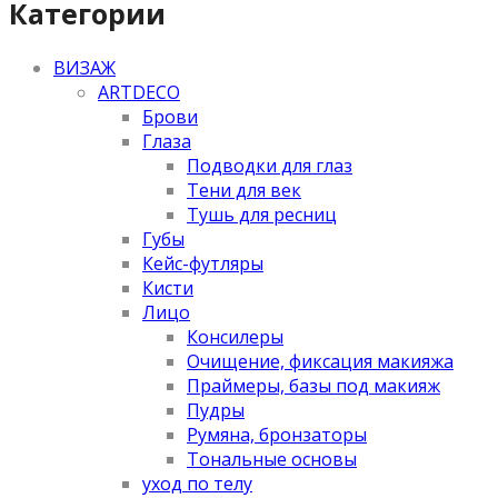
Категории
ВИЗАЖ
ARTDECO
Брови
Глаза
Подводки для глаз
Тени для век
Тушь для ресниц
Губы
Кейс-футляры
Кисти
Лицо
Консилеры
Очищение, фиксация макияжа
Праймеры, базы под макияж
Пудры
Румяна, бронзаторы
Тональные основы
уход по телу