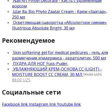
Nail Art Pinsel Decorate - Кисть с удлиненным
ворсом
Шаг 8а. Bio Phyto Zaatar Cream - Крем «Заатар»,
250 мл
Осветляющая сыворотка «Абсолютное сияние»
Illustrious Absolute Bright, 30 мл
Рекомендуемое
Skin softening gel for medical pedicures - гель для
размягчения эпидермиса - кератолитик, 500 мл
ПУДРА ДЛЯ НОГ Fuss-Puder.
УВЛАЖНЯЮЩИЙ КРЕМ-ОСНОВА CC (LIGHT) -
MOISTURE BOOST CC CREAM, 30 МЛ
99.00
UZS
88.00
UZS
Социальные сети
Facebook link
Instagram link
Youtube link