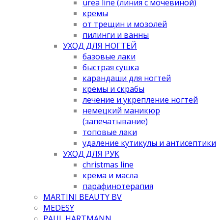
urea line (линия с мочевиной)
кремы
от трещин и мозолей
пилинги и ванны
УХОД ДЛЯ НОГТЕЙ
базовые лаки
быстрая сушка
карандаши для ногтей
кремы и скрабы
лечение и укрепление ногтей
немецкий маникюр
(запечатывание)
топовые лаки
удаление кутикулы и антисептики
УХОД ДЛЯ РУК
christmas line
крема и масла
парафинотерапия
MARTINI BEAUTY BV
MEDESY
PAUL HARTMANN