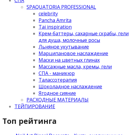
СПА
SPAQUATORIA PROFESSIONAL
celebrity
Pancha Amrita
Tai inspiration
Крем-баттеры, сахарные скрабы, гели
для душа, молочные росы
Льняное укутывание
Марципановое наслаждение
Маски на цветных глинах
Массажные масла, кремы, гели
СПА - маникюр
Талассотерапия
Шоколадное наслаждение
Ягодное сияние
РАСХОДНЫЕ МАТЕРИАЛЫ
ТЕЙПИРОВАНИЕ
Топ рейтинга