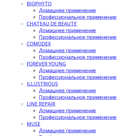
BIOPHYTO
Домашнее применение
Профессиональное применение
CHATEAU DE BEAUTE
Домашнее применение
Профессиональное применение
COMODEX
Домашнее применение
Профессиональное применение
FOREVER YOUNG
Домашнее применение
Профессиональное применение
ILLUSTRIOUS
Домашнее применение
Профессиональное применение
LINE REPAIR
Домашнее применение
Профессиональное применение
MUSE
Домашнее применение