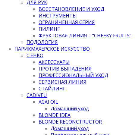
ДЛЯ РУК
ВОССТАНОВЛЕНИЕ И УХОД
ИНСТРУМЕНТЫ
ОГРАНИЧЕННАЯ СЕРИЯ
ПИЛИНГ
ФРУКТОВАЯ ЛИНИЯ – "CHEEKY FRUITS"
ПОДОЛОГИЯ
ПАРИКМАХЕРСКОЕ ИСКУССТВО
C:EHKO
АКСЕССУАРЫ
ПРОТИВ ВЫПАДЕНИЯ
ПРОФЕССИОНАЛЬНЫЙ УХОД
СЕРВИСНАЯ ЛИНИЯ
СТАЙЛИНГ
CADIVEU
ACAI OIL
Домашний уход
BLONDE IDEA
BLONDE RECONCTRUCTOR
Домашний уход
Профессиональный уход