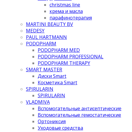
christmas line
крема и масла
парафинотерапия
MARTINI BEAUTY BV
MEDESY
PAUL HARTMANN
PODOPHARM
PODOPHARM MED
PODOPHARM PROFESSIONAL
PODOPHARM THERAPY
SMART MASTER
Диски Smart
Косметика Smart
SPIRULARIN
SPIRULARIN
VLADMIVA
Вспомогательные антисептические
Вспомогательные гемостатические
Ортониксия
Уходовые средства