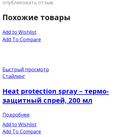
опубликовать отзыв.
Похожие товары
Add to Wishlist
Add To Compare
Быстрый просмотр
Стайлинг
Heat protection spray – термо-
защитный спрей, 200 мл
Подробнее
Add to Wishlist
Add To Compare