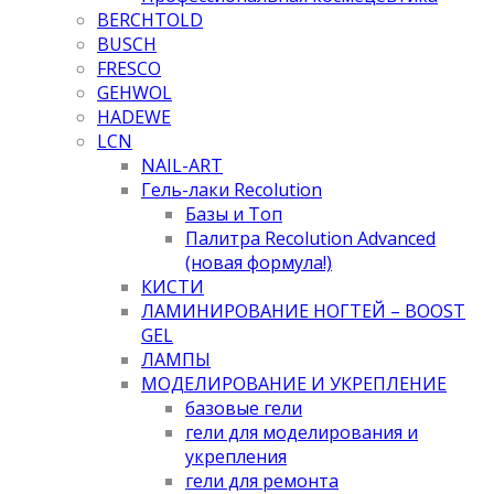
BERCHTOLD
BUSCH
FRESCO
GEHWOL
HADEWE
LCN
NAIL-ART
Гель-лаки Recolution
Базы и Топ
Палитра Recolution Advanced
(новая формула!)
КИСТИ
ЛАМИНИРОВАНИЕ НОГТЕЙ – BOOST
GEL
ЛАМПЫ
МОДЕЛИРОВАНИЕ И УКРЕПЛЕНИЕ
базовые гели
гели для моделирования и
укрепления
гели для ремонта