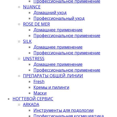
Профессиональное применение
NUANCE
Домашний уход
Профессиональный уход
ROSE DE MER
Домашнее применение
Профессиональное применение
SILK
Домашнее применение
Профессиональное применение
UNSTRESS
Домашнее применение
Профессиональное применение
ПРЕПАРАТЫ ОБЩЕЙ ЛИНИИ
Fresh
Кремы и пилинги
Маски
НОГТЕВОЙ СЕРВИС
ARKADA
Инструменты для подологии
Профессиональная космецевтика