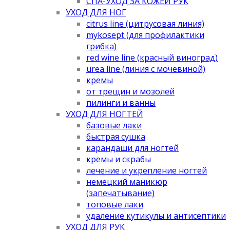
СПА-УХОД ЗА КОЖЕЙ РУК
УХОД ДЛЯ НОГ
citrus line (цитрусовая линия)
mykosept (для профилактики
грибка)
red wine line (красный виноград)
urea line (линия с мочевиной)
кремы
от трещин и мозолей
пилинги и ванны
УХОД ДЛЯ НОГТЕЙ
базовые лаки
быстрая сушка
карандаши для ногтей
кремы и скрабы
лечение и укрепление ногтей
немецкий маникюр
(запечатывание)
топовые лаки
удаление кутикулы и антисептики
УХОД ДЛЯ РУК