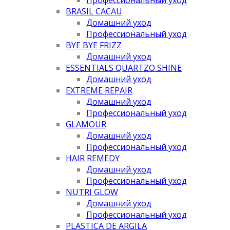
BRASIL CACAU
Домашний уход
Профессиональный уход
BYE BYE FRIZZ
Домашний уход
ESSENTIALS QUARTZO SHINE
Домашний уход
EXTREME REPAIR
Домашний уход
Профессиональный уход
GLAMOUR
Домашний уход
Профессиональный уход
HAIR REMEDY
Домашний уход
Профессиональный уход
NUTRI GLOW
Домашний уход
Профессиональный уход
PLASTICA DE ARGILA