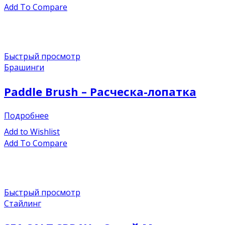
Add To Compare
Быстрый просмотр
Брашинги
Paddle Brush – Расческа-лопатка
Подробнее
Add to Wishlist
Add To Compare
Быстрый просмотр
Стайлинг