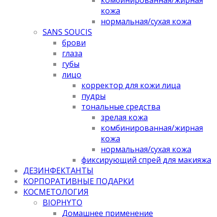
кожа
нормальная/cухая кожа
SANS SOUCIS
брови
глаза
губы
лицо
корректор для кожи лица
пудры
тональные средства
зрелая кожа
комбинированная/жирная
кожа
нормальная/cухая кожа
фиксирующий спрей для макияжа
ДЕЗИНФЕКТАНТЫ
КОРПОРАТИВНЫЕ ПОДАРКИ
КОСМЕТОЛОГИЯ
BIOPHYTO
Домашнее применение