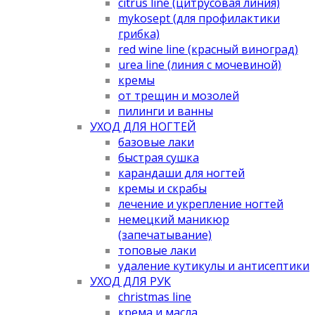
citrus line (цитрусовая линия)
mykosept (для профилактики
грибка)
red wine line (красный виноград)
urea line (линия с мочевиной)
кремы
от трещин и мозолей
пилинги и ванны
УХОД ДЛЯ НОГТЕЙ
базовые лаки
быстрая сушка
карандаши для ногтей
кремы и скрабы
лечение и укрепление ногтей
немецкий маникюр
(запечатывание)
топовые лаки
удаление кутикулы и антисептики
УХОД ДЛЯ РУК
christmas line
крема и масла