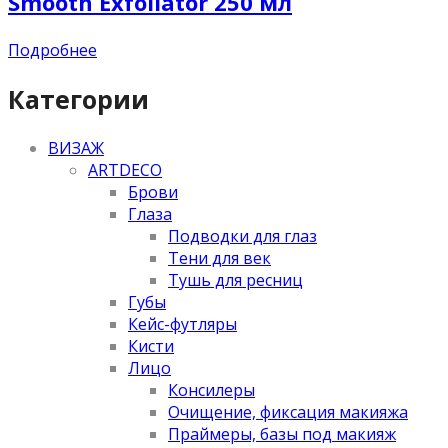
Smooth Exfoliator 250 мл
Подробнее
Категории
ВИЗАЖ
ARTDECO
Брови
Глаза
Подводки для глаз
Тени для век
Тушь для ресниц
Губы
Кейс-футляры
Кисти
Лицо
Консилеры
Очищение, фиксация макияжа
Праймеры, базы под макияж