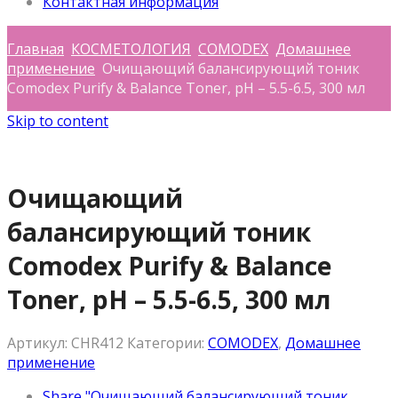
Контактная информация
Главная
КОСМЕТОЛОГИЯ
COMODEX
Домашнее
применение
Очищающий балансирующий тоник
Comodex Purify & Balance Toner, pН – 5.5-6.5, 300 мл
Skip to content
Очищающий
балансирующий тоник
Comodex Purify & Balance
Toner, pН – 5.5-6.5, 300 мл
Артикул:
CHR412
Категории:
COMODEX
,
Домашнее
применение
Share "Очищающий балансирующий тоник