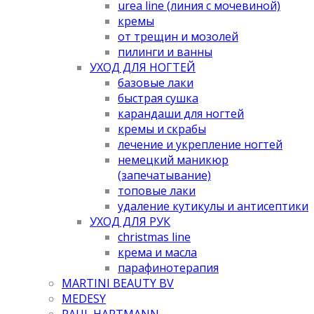
urea line (линия с мочевиной)
кремы
от трещин и мозолей
пилинги и ванны
УХОД ДЛЯ НОГТЕЙ
базовые лаки
быстрая сушка
карандаши для ногтей
кремы и скрабы
лечение и укрепление ногтей
немецкий маникюр
(запечатывание)
топовые лаки
удаление кутикулы и антисептики
УХОД ДЛЯ РУК
christmas line
крема и масла
парафинотерапия
MARTINI BEAUTY BV
MEDESY
PAUL HARTMANN