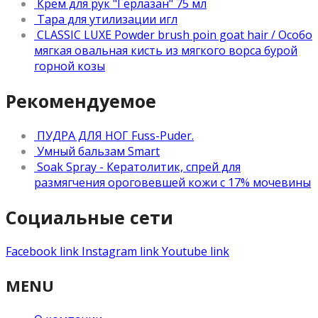
Крем для рук "Герлазан" 75 мл
Тара для утилизации игл
CLASSIC LUXE Powder brush poin goat hair / Особо
мягкая овальная кисть из мягкого ворса бурой
горной козы
Рекомендуемое
ПУДРА ДЛЯ НОГ Fuss-Puder.
Умный бальзам Smart
Soak Spray - Кератолитик, спрей для
размягчения ороговевшей кожи с 17% мочевины
Социальные сети
Facebook link
Instagram link
Youtube link
MENU