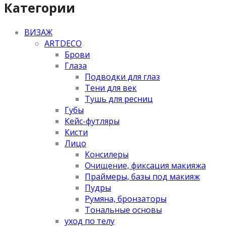
Категории
ВИЗАЖ
ARTDECO
Брови
Глаза
Подводки для глаз
Тени для век
Тушь для ресниц
Губы
Кейс-футляры
Кисти
Лицо
Консилеры
Очищение, фиксация макияжа
Праймеры, базы под макияж
Пудры
Румяна, бронзаторы
Тональные основы
уход по телу