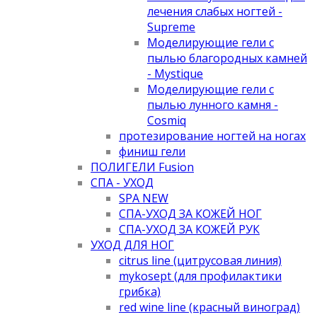
лечения слабых ногтей -
Supreme
Моделирующие гели с
пылью благородных камней
- Mystique
Моделирующие гели с
пылью лунного камня -
Cosmiq
протезирование ногтей на ногах
финиш гели
ПОЛИГЕЛИ Fusion
СПА - УХОД
SPA NEW
СПА-УХОД ЗА КОЖЕЙ НОГ
СПА-УХОД ЗА КОЖЕЙ РУК
УХОД ДЛЯ НОГ
citrus line (цитрусовая линия)
mykosept (для профилактики
грибка)
red wine line (красный виноград)