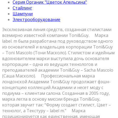
Серия Органик "Цветок Апельсина"
Стайлинг
Шампуни
Электрооборудование
Эксклюзивная линия средств, созданная стилистами
всемирно известной компании Toni&Guy. ⠀ Марка
label. m была разработана под руководством одного
из основателей и владельцев корпорации Toni&Guy
– Toni Mascolo (Тони Масколо). Стилистом и идейным
вдохновителем марки выступила дочь основателя
корпорации – одна из ведущих технологов и
преподавателей академии Toni&Guy – Sacha Mascolo
(Саша Масколо). ⠀ Профессиональная марка
лондонской Академии Toni&Guy продолжает фэшн-
концепцию коллекций Академии и несет моду с
подиума – клиентам салона. Созданная в 2005 году,
марка легла в основу миссии бренда Toni&Guy,
которая звучит так: “Форму создает стилист, Цвет –
технолог, а Текстуру – label m.” ⠀ Марка
позиционируется как единственная, имеющая