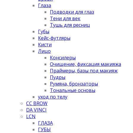
Глаза
Подводки для глаз
Тени для век
Тушь для ресниц
Губы
Кейс-футляры
Кисти
Лицо
Консилеры
Очищение, фиксация макияжа
Праймеры, базы под макияж
Пудры
Румяна, бронзаторы
Тональные основы
уход по телу
CC BROW
DA VINCI
LCN
ГЛАЗА
ГУБЫ