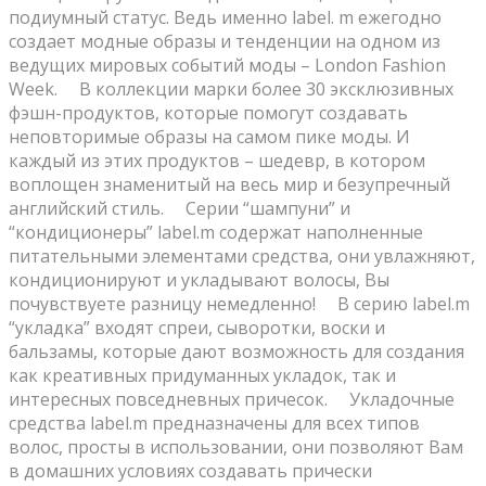
подиумный статус. Ведь именно label. m ежегодно
создает модные образы и тенденции на одном из
ведущих мировых событий моды – London Fashion
Week. ⠀ В коллекции марки более 30 эксклюзивных
фэшн-продуктов, которые помогут создавать
неповторимые образы на самом пике моды. И
каждый из этих продуктов – шедевр, в котором
воплощен знаменитый на весь мир и безупречный
английский стиль. ⠀ Серии “шампуни” и
“кондиционеры” label.m содержат наполненные
питательными элементами средства, они увлажняют,
кондиционируют и укладывают волосы, Вы
почувствуете разницу немедленно! ⠀ В серию label.m
“укладка” входят спреи, сыворотки, воски и
бальзамы, которые дают возможность для создания
как креативных придуманных укладок, так и
интересных повседневных причесок. ⠀ Укладочные
средства label.m предназначены для всех типов
волос, просты в использовании, они позволяют Вам
в домашних условиях создавать прически