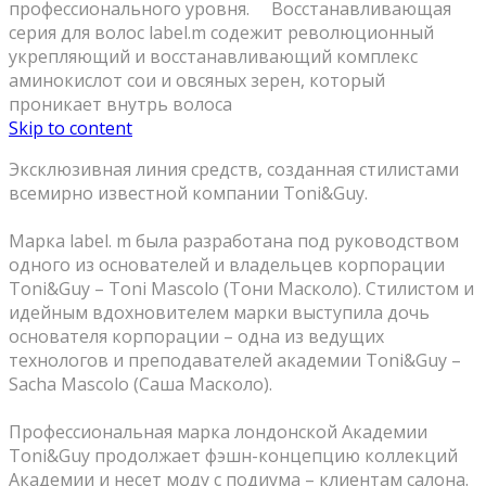
профессионального уровня. ⠀ Восстанавливающая
серия для волос label.m содежит революционный
укрепляющий и восстанавливающий комплекс
аминокислот сои и овсяных зерен, который
проникает внутрь волоса
Skip to content
Эксклюзивная линия средств, созданная стилистами
всемирно известной компании Toni&Guy.
⠀
Марка label. m была разработана под руководством
одного из основателей и владельцев корпорации
Toni&Guy – Toni Mascolo (Тони Масколо). Стилистом и
идейным вдохновителем марки выступила дочь
основателя корпорации – одна из ведущих
технологов и преподавателей академии Toni&Guy –
Sacha Mascolo (Саша Масколо).
⠀
Профессиональная марка лондонской Академии
Toni&Guy продолжает фэшн-концепцию коллекций
Академии и несет моду с подиума – клиентам салона.