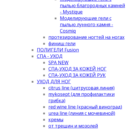
пылью благородных камней
- Mystique
Моделирующие гели с
пылью лунного камня -
Cosmiq
протезирование ногтей на ногах
финиш гели
ПОЛИГЕЛИ Fusion
СПА - УХОД
SPA NEW
СПА-УХОД ЗА КОЖЕЙ НОГ
СПА-УХОД ЗА КОЖЕЙ РУК
УХОД ДЛЯ НОГ
citrus line (цитрусовая линия)
mykosept (для профилактики
грибка)
red wine line (красный виноград)
urea line (линия с мочевиной)
кремы
от трещин и мозолей