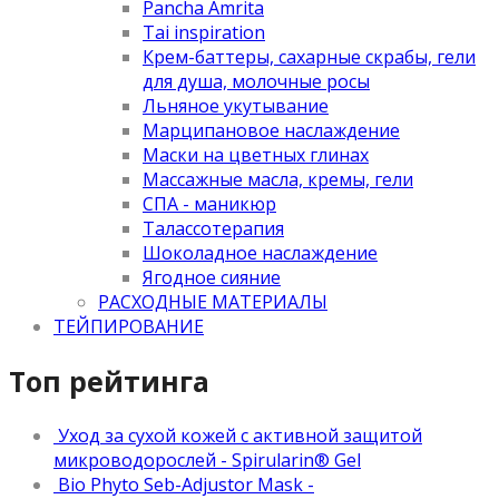
Pancha Amrita
Tai inspiration
Крем-баттеры, сахарные скрабы, гели
для душа, молочные росы
Льняное укутывание
Марципановое наслаждение
Маски на цветных глинах
Массажные масла, кремы, гели
СПА - маникюр
Талассотерапия
Шоколадное наслаждение
Ягодное сияние
РАСХОДНЫЕ МАТЕРИАЛЫ
ТЕЙПИРОВАНИЕ
Топ рейтинга
Уход за сухой кожей с активной защитой
микроводорослей - Spirularin® Gel
Bio Phyto Seb-Adjustor Mask -