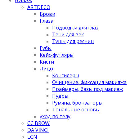
ВИЗАЖ
ARTDECO
Брови
Глаза
Подводки для глаз
Тени для век
Тушь для ресниц
Губы
Кейс-футляры
Кисти
Лицо
Консилеры
Очищение, фиксация макияжа
Праймеры, базы под макияж
Пудры
Румяна, бронзаторы
Тональные основы
уход по телу
CC BROW
DA VINCI
LCN