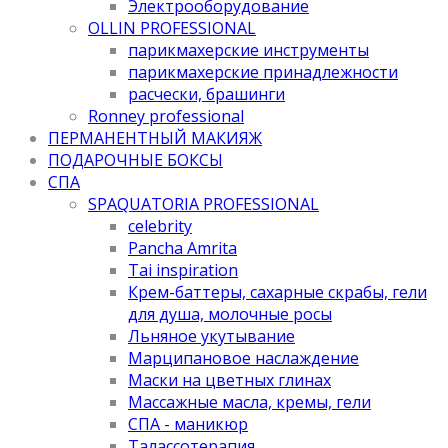
Электрооборудование
OLLIN PROFESSIONAL
парикмахерские инструменты
парикмахерские принадлежности
расчески, брашинги
Ronney professional
ПЕРМАНЕНТНЫЙ МАКИЯЖ
ПОДАРОЧНЫЕ БОКСЫ
СПА
SPAQUATORIA PROFESSIONAL
celebrity
Pancha Amrita
Tai inspiration
Крем-баттеры, сахарные скрабы, гели
для душа, молочные росы
Льняное укутывание
Марципановое наслаждение
Маски на цветных глинах
Массажные масла, кремы, гели
СПА - маникюр
Талассотерапия