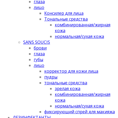
глаза
лицо
Консилер для лица
Тональные средства
комбинированная/жирная
кожа
нормальная/cухая кожа
SANS SOUCIS
брови
глаза
губы
лицо
корректор для кожи лица
пудры
тональные средства
зрелая кожа
комбинированная/жирная
кожа
нормальная/cухая кожа
фиксирующий спрей для макияжа
ДЕЗИНФЕКТАНТЫ