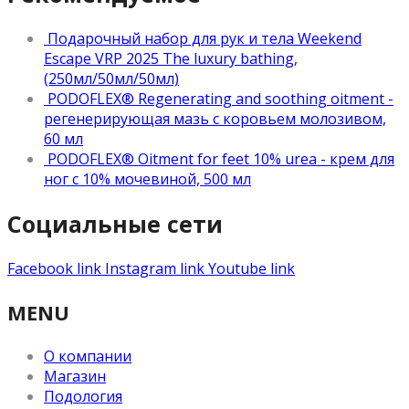
Подарочный набор для рук и тела Weekend
Escape VRP 2025 The luxury bathing,
(250мл/50мл/50мл)
PODOFLEX® Regenerating and soothing oitment -
регенерирующая мазь с коровьем молозивом,
60 мл
PODOFLEX® Oitment for feet 10% urea - крем для
ног с 10% мочевиной, 500 мл
Социальные сети
Facebook link
Instagram link
Youtube link
MENU
О компании
Магазин
Подология