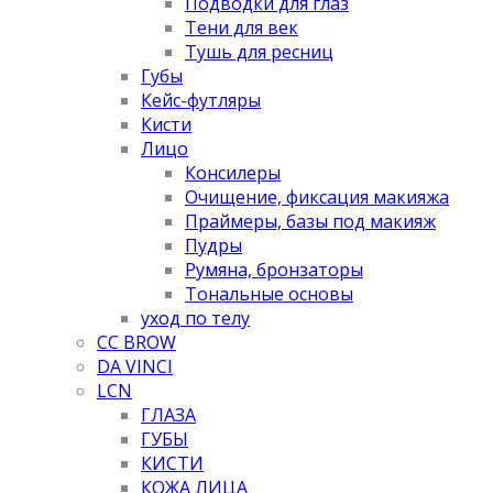
Подводки для глаз
Тени для век
Тушь для ресниц
Губы
Кейс-футляры
Кисти
Лицо
Консилеры
Очищение, фиксация макияжа
Праймеры, базы под макияж
Пудры
Румяна, бронзаторы
Тональные основы
уход по телу
CC BROW
DA VINCI
LCN
ГЛАЗА
ГУБЫ
КИСТИ
КОЖА ЛИЦА