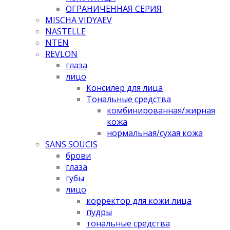
ОГРАНИЧЕННАЯ СЕРИЯ
MISCHA VIDYAEV
NASTELLE
NTEN
REVLON
глаза
лицо
Консилер для лица
Тональные средства
комбинированная/жирная
кожа
нормальная/cухая кожа
SANS SOUCIS
брови
глаза
губы
лицо
корректор для кожи лица
пудры
тональные средства