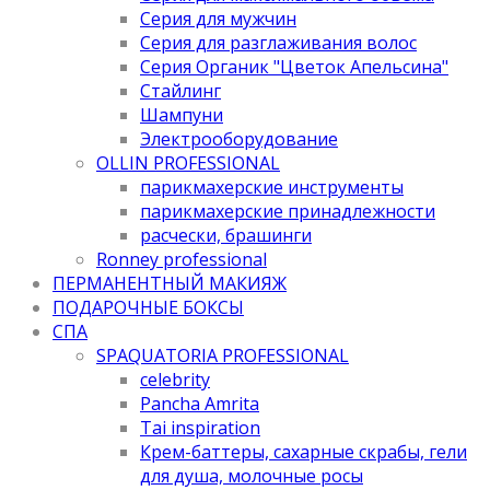
Серия для мужчин
Серия для разглаживания волос
Серия Органик "Цветок Апельсина"
Стайлинг
Шампуни
Электрооборудование
OLLIN PROFESSIONAL
парикмахерские инструменты
парикмахерские принадлежности
расчески, брашинги
Ronney professional
ПЕРМАНЕНТНЫЙ МАКИЯЖ
ПОДАРОЧНЫЕ БОКСЫ
СПА
SPAQUATORIA PROFESSIONAL
celebrity
Pancha Amrita
Tai inspiration
Крем-баттеры, сахарные скрабы, гели
для душа, молочные росы