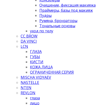
Очищение, фиксация макияжа
Праймеры, базы под макияж
Пудры
Румяна, бронзаторы
Тональные основы
уход по телу
CC BROW
DA VINCI
LCN
ГЛАЗА
ГУБЫ
КИСТИ
КОЖА ЛИЦА
ОГРАНИЧЕННАЯ СЕРИЯ
MISCHA VIDYAEV
NASTELLE
NTEN
REVLON
глаза
лицо